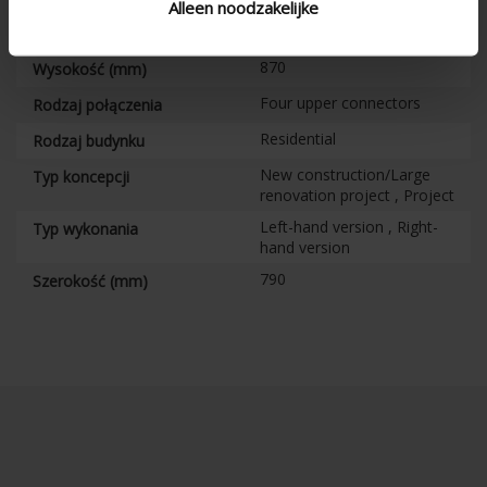
Alleen noodzakelijke
Odzysk ciepła
870
Wysokość (mm)
Four upper connectors
Rodzaj połączenia
Residential
Rodzaj budynku
New construction/Large
Typ koncepcji
renovation project , Project
Left-hand version , Right-
Typ wykonania
hand version
790
Szerokość (mm)