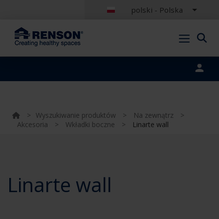
polski - Polska
Portal login
>
Wyszukiwanie produktów
>
Na zewnątrz
>
Akcesoria
>
Wkładki boczne
>
Linarte wall
Linarte wall