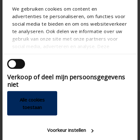
We gebruiken cookies om content en
advertenties te personaliseren, om functies voor
social media te bieden en om ons websiteverkeer
te analyseren. Ook delen we informatie over uw
gebruik van onze site met onze partners voor
social media, adverteren en analyse. Deze
partners kunnen deze gegevens combineren met
andere informatie die u aan ze heeft verstrekt of
die ze hebben verzameld op basis van uw gebruik
Verkoop of deel mijn persoonsgegevens
van hun services.
niet
Alle cookies
toestaan
Voorkeur instellen
Polska