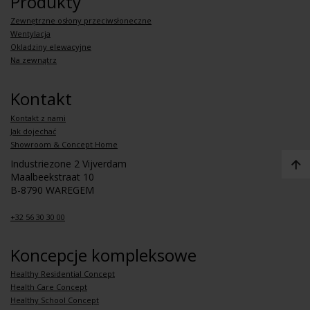
Produkty
Zewnętrzne osłony przeciwsłoneczne
Wentylacja
Okladziny elewacyjne
Na zewnątrz
Kontakt
Kontakt z nami
Jak dojechać
Showroom & Concept Home
Industriezone 2 Vijverdam
Maalbeekstraat 10
B-8790 WAREGEM
+32 56 30 30 00
Koncepcje kompleksowe
Healthy Residential Concept
Health Care Concept
Healthy School Concept