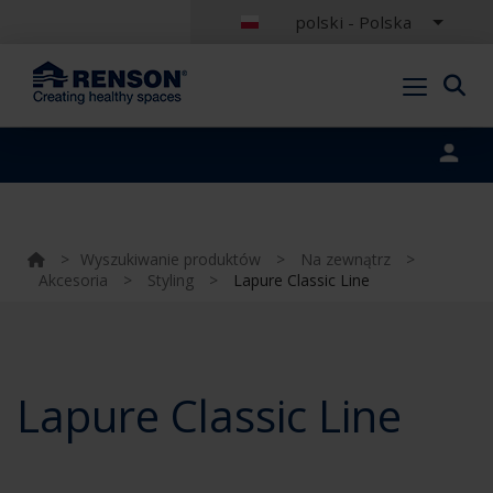
polski - Polska
Portal login
>
Wyszukiwanie produktów
>
Na zewnątrz
>
Akcesoria
>
Styling
>
Lapure Classic Line
Lapure Classic Line