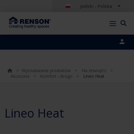
polski - Polska
Portal login
>
Wyszukiwanie produktów
>
Na zewnątrz
>
Akcesoria
>
Komfort i design
>
Lineo Heat
Lineo Heat