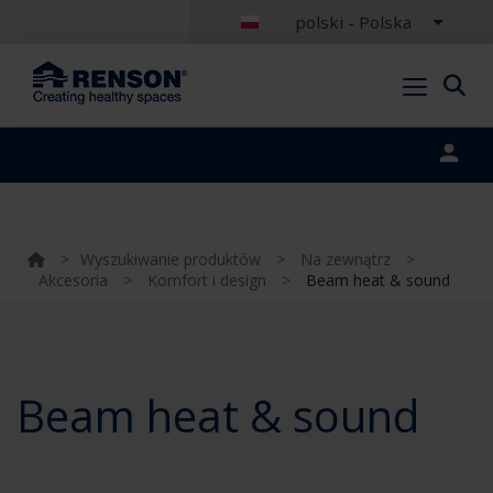
polski - Polska
Portal login
>
Wyszukiwanie produktów
>
Na zewnątrz
>
Akcesoria
>
Komfort i design
>
Beam heat & sound
Beam heat & sound