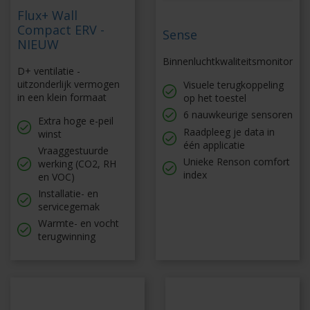
Flux+ Wall
Compact ERV -
Sense
NIEUW
Binnenluchtkwaliteitsmonitor
D+ ventilatie -
uitzonderlijk vermogen
Visuele terugkoppeling
in een klein formaat
op het toestel
6 nauwkeurige sensoren
Extra hoge e-peil
Raadpleeg je data in
winst
één applicatie
Vraaggestuurde
Unieke Renson comfort
werking (CO2, RH
index
en VOC)
Installatie- en
servicegemak
Warmte- en vocht
terugwinning