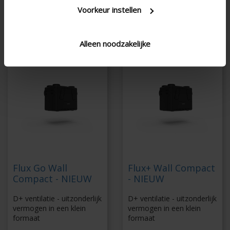
inregeling door middel
Voorkeur instellen
vocht
van digitale tools
Alleen noodzakelijke
Flux Go Wall
Flux+ Wall Compact
Compact - NIEUW
- NIEUW
D+ ventilatie - uitzonderlijk
D+ ventilatie - uitzonderlijk
vermogen in een klein
vermogen in een klein
formaat
formaat