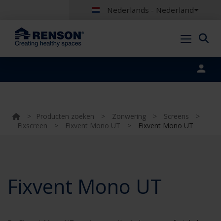
Nederlands - Nederland
Portal login
>
Producten zoeken
>
Zonwering
>
Screens
>
Fixscreen
>
Fixvent Mono UT
>
Fixvent Mono UT
Fixvent Mono UT