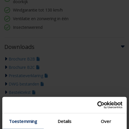
doorkijk
Windgarantie tot 130 km/h
Ventilatie en zonwering in één
Insectenwerend
Downloads
Brochure B2B
Brochure B2C
Prestatieverklaring
DWG bestanden
Bestektekst
Technische tekening
Garantiecertificaat
BIM
Toestemming
Details
Over
Kleurengids 2026