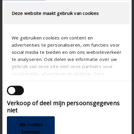
Deze website maakt gebruik van cookies
We gebruiken cookies om content en
advertenties te personaliseren, om functies voor
social media te bieden en om ons websiteverkeer
te analyseren. Ook delen we informatie over uw
gebruik van onze site met onze partners voor
social media, adverteren en analyse. Deze
partners kunnen deze gegevens combineren met
andere informatie die u aan ze heeft verstrekt of
die ze hebben verzameld op basis van uw gebruik
Verkoop of deel mijn persoonsgegevens
van hun services.
niet
Alle cookies
toestaan