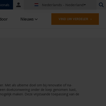
Nederlands - Nederland
Portal
ionals
login
Nederlands - België
door
Nieuws
VIND UW VERDELER ›
Frans - België
Nederlands - Nederland
Duits - Duitsland
Frans - Frankrijk
Worldwide
Engels - United Kingdom
Frans - Luxemburg
Duits - Oostenrijk
Duits - Zwitserland
Frans - Zwitserland
Tsjechisch - Tsjechië
r. Met als ultieme doel om bij renovatie of na-
Hongaars - Hongarije
xscreen doekzonwering onder de loep genomen: kast,
Italiaans - Italië
e mogelijk maken. Deze vrijstaande toepassing van de
Pools - Polen
Spaans - Spanje