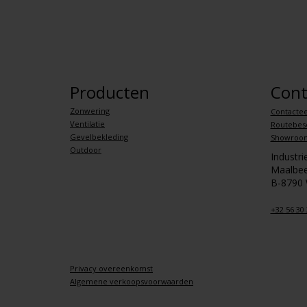
Producten
Cont
Zonwering
Contactee
Ventilatie
Routebesc
Gevelbekleding
Showroo
Outdoor
Industr
Maalbee
B-8790
+32 56 30 
Privacy overeenkomst
Algemene verkoopsvoorwaarden