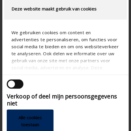
Deze website maakt gebruik van cookies
We gebruiken cookies om content en
advertenties te personaliseren, om functies voor
social media te bieden en om ons websiteverkeer
te analyseren. Ook delen we informatie over uw
gebruik van onze site met onze partners voor
social media, adverteren en analyse. Deze
partners kunnen deze gegevens combineren met
andere informatie die u aan ze heeft verstrekt of
die ze hebben verzameld op basis van uw gebruik
Verkoop of deel mijn persoonsgegevens
van hun services.
niet
Alle cookies
toestaan