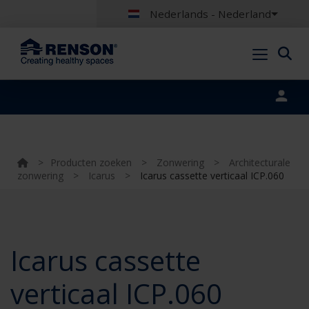
Nederlands - Nederland
Portal login
>
Producten zoeken
>
Zonwering
>
Architecturale
zonwering
>
Icarus
>
Icarus cassette verticaal ICP.060
Icarus cassette
verticaal ICP.060