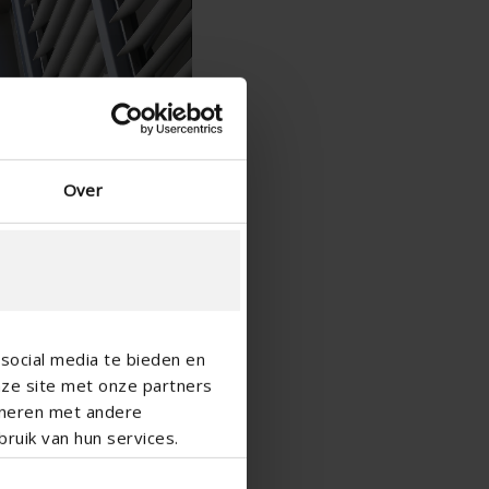
Spaans - Spanje
Deens - Denemarken
Noors - Noorwegen
Zweeds - Zweden
Engels - Ierland
Engels - Canada
Midden-Oosten
Over
Russisch - Rusland
Chinees - China
social media te bieden en
nze site met onze partners
ineren met andere
ruik van hun services.