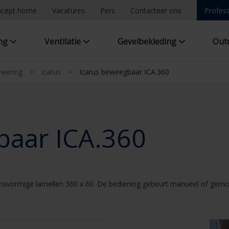
ncept home
Vacatures
Pers
Contacteer ons
Profess
ing
Ventilatie
Gevelbekleding
Out
nwering
>
Icarus
>
Icarus beweegbaar ICA.360
baar ICA.360
ensvormige lamellen 360 x 60. De bediening gebeurt manueel of gemo