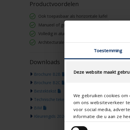
Productvoordelen
Ook toepasbaar als horizontale luifel
Manueel of gemotoriseerd
Volledig in aluminium
Architecturale eye-catcher
Toestemming
Downloads
Deze website maakt gebrui
Brochure B2B
Brochure B2C
Bestektekst
We gebruiken cookies om c
Technische tekening
om ons websiteverkeer te 
BIM
voor social media, adver
Kleurengids 2026
informatie die u aan ze he