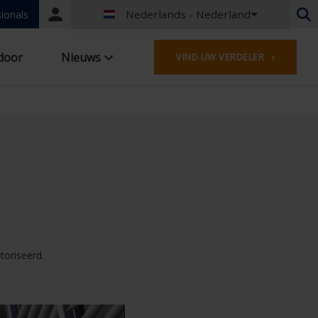
Nederlands - Nederland
Portal
ionals
login
Nederlands - België
door
Nieuws
VIND UW VERDELER ›
Frans - België
Nederlands - Nederland
Duits - Duitsland
Frans - Frankrijk
Worldwide
Engels - United Kingdom
Engels - USA
Frans - Luxemburg
Duits - Oostenrijk
Duits - Zwitserland
Frans - Zwitserland
toriseerd.
Tsjechisch - Tsjechië
Hongaars - Hongarije
Italiaans - Italië
Pools - Polen