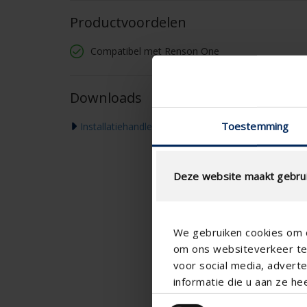
Productvoordelen
Compatibel met Renson One
Downloads
Toestemming
Installatiehandleiding
Deze website maakt gebrui
We gebruiken cookies om c
om ons websiteverkeer te 
voor social media, adver
informatie die u aan ze he