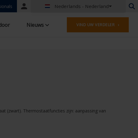
Nederlands - Nederland
Portal
ionals
login
Nederlands - België
door
Nieuws
VIND UW VERDELER ›
Frans - België
Nederlands - Nederland
Duits - Duitsland
Frans - Frankrijk
Engels - United Kingdom
Engels - USA
Frans - Luxemburg
Engels - Ierland
Engels - Canada
Midden-Oosten
Russisch - Rusland
 (zwart). Thermostaatfuncties zijn: aanpassing van
Chinees - China