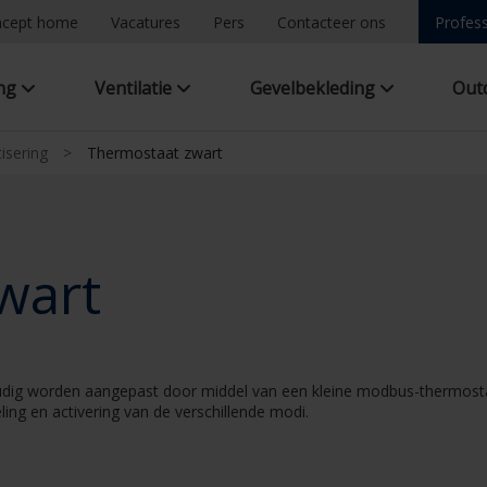
ncept home
Vacatures
Pers
Contacteer ons
Profess
ing
Ventilatie
Gevelbekleding
Out
isering
>
Thermostaat zwart
wart
g worden aangepast door middel van een kleine modbus-thermostaat
ng en activering van de verschillende modi.