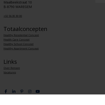
Maalbeekstraat 10
B-8790 WAREGEM
+32 56 30 30 00
Totaalconcepten
Healthy Residential Concept
Health Care Concept
Healthy School Concept
Healthy Apartment Concept
Links
Over Renson
Vacatures
Privacy overeenkomst