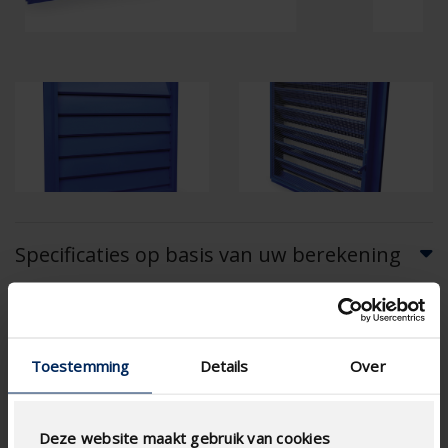
Specificaties op basis van uw berekening
Gaastype
Toestemming
Details
Over
Deze website maakt gebruik van cookies
LUCHTSTROOMBEREKENING