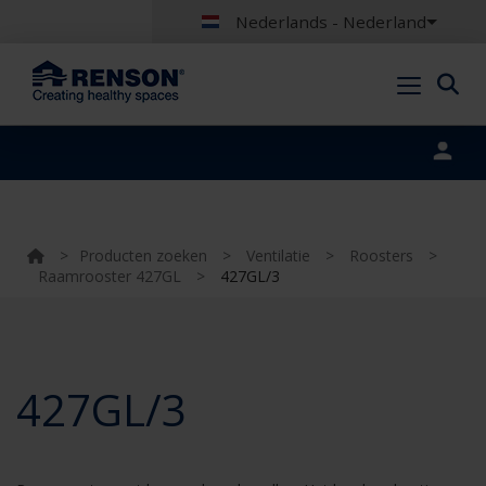
Nederlands - Nederland
Portal login
>
Producten zoeken
>
Ventilatie
>
Roosters
>
Raamrooster 427GL
>
427GL/3
427GL/3