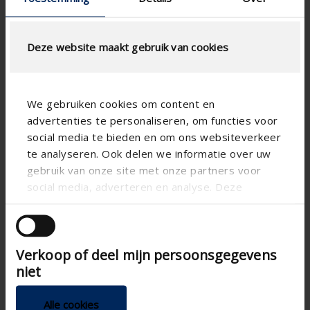
Deze website maakt gebruik van cookies
LUCHTSTROOMBEREKENING
We gebruiken cookies om content en
Technische specificaties
advertenties te personaliseren, om functies voor
social media te bieden en om ons websiteverkeer
Fysische vrije doorlaat (%)
50
te analyseren. Ook delen we informatie over uw
gebruik van onze site met onze partners voor
Lamelstap (mm)
33.3
social media, adverteren en analyse. Deze
technical.standaardgaastype
-
partners kunnen deze gegevens combineren met
andere informatie die u aan ze heeft verstrekt of
technical.ip_klasse
IP2XD
die ze hebben verzameld op basis van uw gebruik
Inbouwdiepte (mm)
-
Verkoop of deel mijn persoonsgegevens
van hun services.
niet
Totale roosterdiepte (mm)
29
K-factor luchttoevoer
20.5
Alle cookies