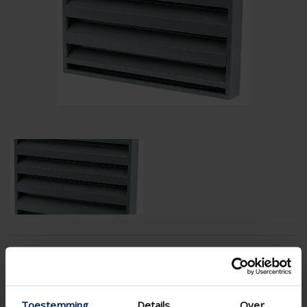
Specificaties op basis van uw berekening
Gaastype
Toestemming
Details
Over