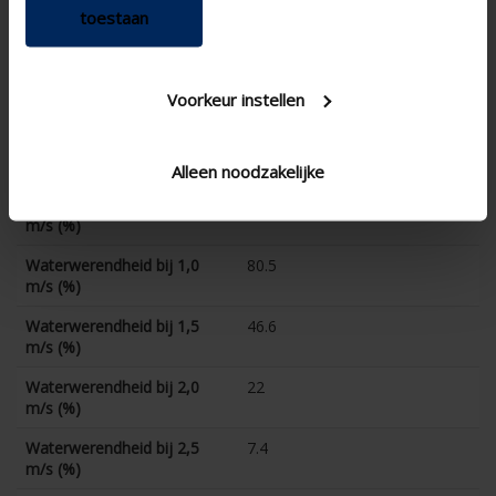
toestaan
CE-coëfficient
0.221
K-factor luchtafvoer
19.6
Voorkeur instellen
CD-coëfficient
0.226
Waterwerendheid bij 0 m/s
95.3
(%)
Alleen noodzakelijke
Waterwerendheid bij 0,5
91
m/s (%)
Waterwerendheid bij 1,0
80.5
m/s (%)
Waterwerendheid bij 1,5
46.6
m/s (%)
Waterwerendheid bij 2,0
22
m/s (%)
Waterwerendheid bij 2,5
7.4
m/s (%)