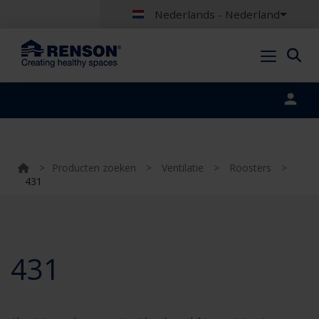
Nederlands - Nederland
Portal login
>
Producten zoeken
>
Ventilatie
>
Roosters
>
431
431