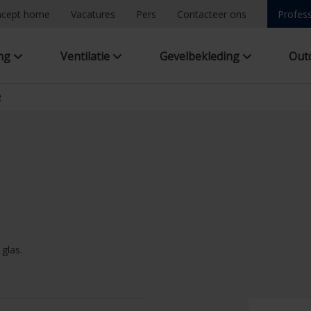
ncept home
Vacatures
Pers
Contacteer ons
Profess
ing
Ventilatie
Gevelbekleding
Out
R
glas.