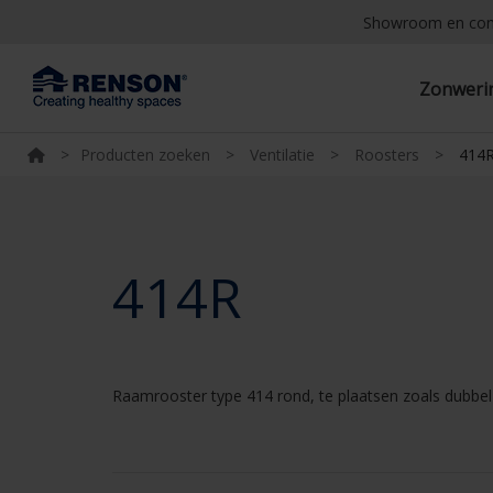
Showroom en co
Zonwer
>
Producten zoeken
>
Ventilatie
>
Roosters
>
414
414R
Raamrooster type 414 rond, te plaatsen zoals dubbel 