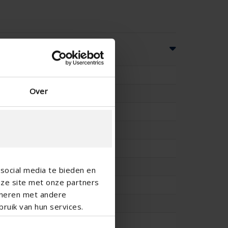
es
40.5
Over
33.3
-
IP2XD
-
36
social media te bieden en
nze site met onze partners
23.6
ineren met andere
0.206
ruik van hun services.
25.5