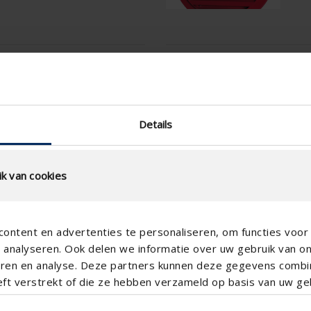
ening
Technische specificati
Fysische vrije doorlaat (%)
Details
Lamelstap (mm)
technical.standaardgaastype
k van cookies
technical.ip_klasse
Inbouwdiepte (mm)
Totale roosterdiepte (mm)
ontent en advertenties te personaliseren, om functies voor 
analyseren. Ook delen we informatie over uw gebruik van o
K-factor luchtafvoer
teren en analyse. Deze partners kunnen deze gegevens comb
CE-coëfficient
eft verstrekt of die ze hebben verzameld op basis van uw geb
K-factor luchttoevoer