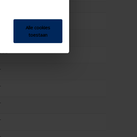
0.198
96.7
Alle cookies
toestaan
-
93.3
-
-
-
-
-