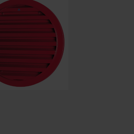
Spaans - Spanje
Deens - Denemarken
Noors - Noorwegen
Zweeds - Zweden
Engels - Ierland
Engels - Canada
Midden-Oosten
Russisch - Rusland
Chinees - China