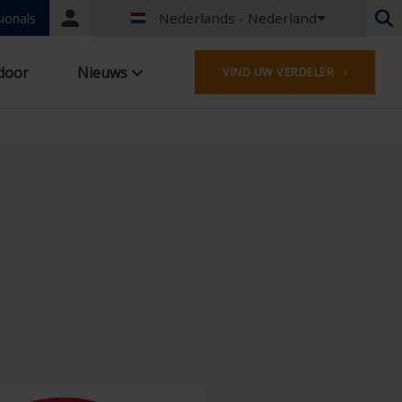
Nederlands - Nederland
Portal
ionals
login
Nederlands - België
door
Nieuws
VIND UW VERDELER ›
Frans - België
Nederlands - Nederland
Duits - Duitsland
Frans - Frankrijk
Worldwide
Engels - United Kingdom
Engels - USA
Frans - Luxemburg
Duits - Oostenrijk
Duits - Zwitserland
Frans - Zwitserland
Tsjechisch - Tsjechië
Hongaars - Hongarije
Italiaans - Italië
Pools - Polen