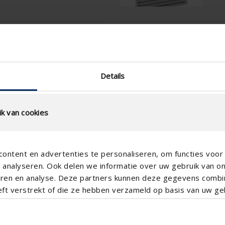
ening
Technische specificati
Fysische vrije doorlaat (%)
Details
Lamelstap (mm)
technical.standaardgaastype
k van cookies
technical.ip_klasse
Inbouwdiepte (mm)
ontent en advertenties te personaliseren, om functies voor 
Totale roosterdiepte (mm)
analyseren. Ook delen we informatie over uw gebruik van o
CE-coëfficient
teren en analyse. Deze partners kunnen deze gegevens comb
eft verstrekt of die ze hebben verzameld op basis van uw geb
K-factor luchtafvoer
CD-coëfficient