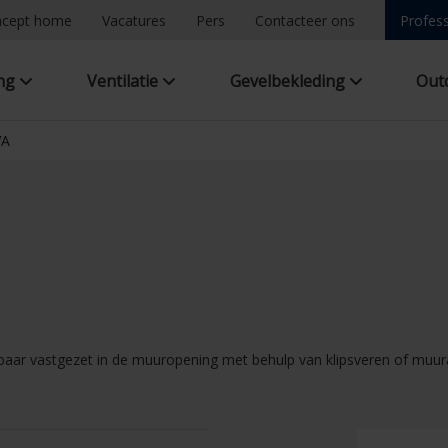
ncept home
Vacatures
Pers
Contacteer ons
Profess
ing
Ventilatie
Gevelbekleding
Out
VA
ar vastgezet in de muuropening met behulp van klipsveren of muur