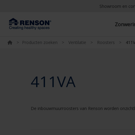
Showroom en co
Zonwer
>
Producten zoeken
>
Ventilatie
>
Roosters
>
411
411VA
De inbouwmuurroosters van Renson worden onzichtba