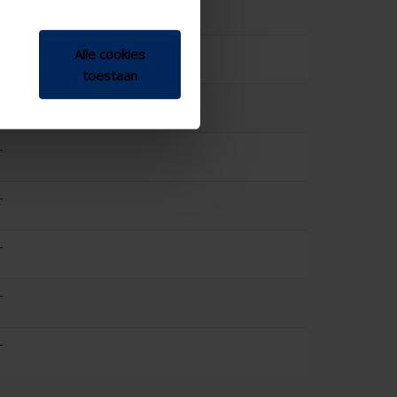
-
-
Alle cookies
toestaan
-
-
-
-
-
-