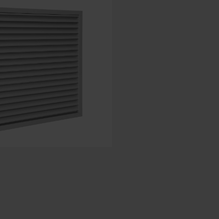
Spaans - Spanje
Deens - Denemarken
Noors - Noorwegen
Zweeds - Zweden
Engels - Ierland
Engels - Canada
Midden-Oosten
Russisch - Rusland
Chinees - China