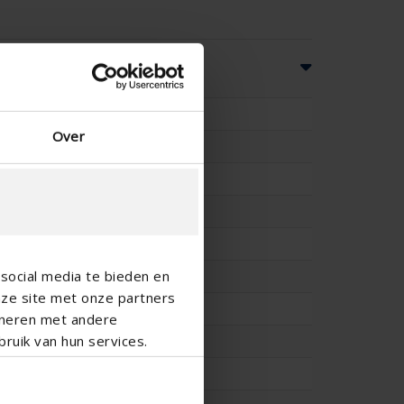
es
45
Over
33.3
-
-
29
social media te bieden en
57
nze site met onze partners
-
ineren met andere
ruik van hun services.
-
-