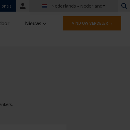
Nederlands - Nederland
Portal
ionals
login
Nederlands - België
door
Nieuws
VIND UW VERDELER ›
Frans - België
Nederlands - Nederland
Duits - Duitsland
Frans - Frankrijk
Worldwide
Engels - United Kingdom
Engels - USA
Frans - Luxemburg
Duits - Oostenrijk
Duits - Zwitserland
Frans - Zwitserland
ankers.
Tsjechisch - Tsjechië
Hongaars - Hongarije
Italiaans - Italië
Pools - Polen