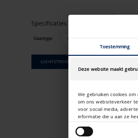
Specificaties op basis van uw berek
Gaastype
Toestemming
LUCHTSTROOMBEREKENING
Deze website maakt gebrui
We gebruiken cookies om c
om ons websiteverkeer te 
voor social media, adver
informatie die u aan ze he