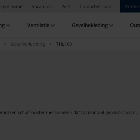
ncept home
Vacatures
Pers
Contacteer ons
Profess
ing
Ventilatie
Gevelbekleding
Out
>
Schuifverluchting
>
THL100
oken schuifrooster met lamellen dat horizontaal geplaatst wordt. Dit