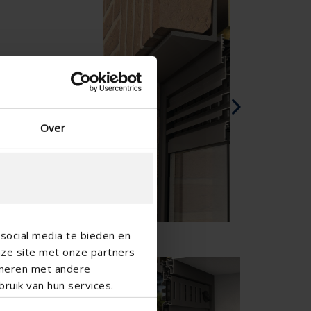
Spaans - Spanje
Deens - Denemarken
Noors - Noorwegen
Zweeds - Zweden
Engels - Ierland
Engels - Canada
Midden-Oosten
Over
Russisch - Rusland
Chinees - China
social media te bieden en
nze site met onze partners
ineren met andere
ruik van hun services.