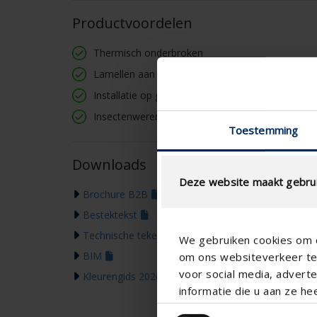
Productvoordelen
Thermisch onderbroken
Lamellen aan de buitenzijde, glijder aan de binne
Installatie op glas of tussen traverse
Insectenwerend
Toestemming
Downloads
Deze website maakt gebrui
Brochure B2B
Bestektekst
Technische tekening
We gebruiken cookies om c
BIM
om ons websiteverkeer te 
voor social media, adver
Kleurengids 2026
informatie die u aan ze he