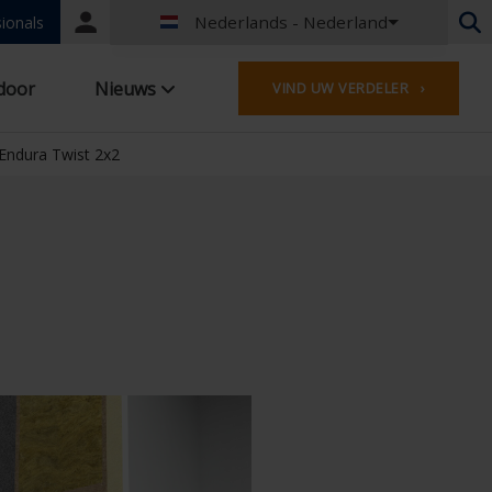
Nederlands - Nederland
Portal
ionals
login
Nederlands - België
door
Nieuws
VIND UW VERDELER ›
Frans - België
Nederlands - Nederland
Duits - Duitsland
Endura Twist 2x2
Frans - Frankrijk
Worldwide
Engels - United Kingdom
Frans - Luxemburg
Duits - Oostenrijk
Duits - Zwitserland
Frans - Zwitserland
Tsjechisch - Tsjechië
Hongaars - Hongarije
Italiaans - Italië
Pools - Polen
Spaans - Spanje