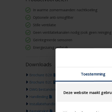

In warme zomermaanden: nachtkoeling
Optionele anti-smogfilter
Stille ventilatie
Geen ventilatiekanalen nodig (ook geen reiniging 
Geïntegreerde sensoren
Energiezuinig verbruik
Downloads
Toestemming
Brochure B2B
Brochure B2C
DWG bestanden
Deze website maakt gebrui
Handleiding
Installatiehandleiding
Bestektekst