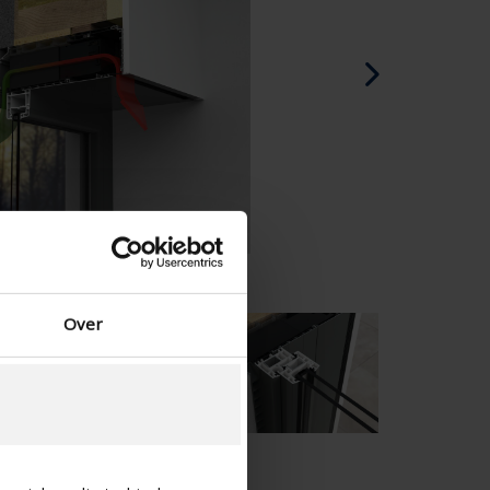
Deens - Denemarken
Noors - Noorwegen
Zweeds - Zweden
Engels - Ierland
Engels - Canada
Midden-Oosten
Russisch - Rusland
Chinees - China
Over