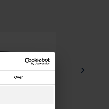
Deens - Denemarken
Zweeds - Zweden
Engels - Ierland
Engels - Canada
Midden-Oosten
Russisch - Rusland
Chinees - China
Over