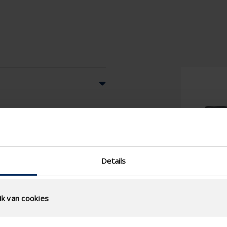
te service
Details
k van cookies