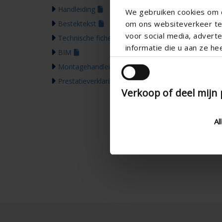
Handleiding
We gebruiken cookies om c
Bestektekst
om ons websiteverkeer te 
voor social media, adver
Technische fiche
informatie die u aan ze he
BIM
Montagehandleiding
Prestatieverklaring
Verkoop of deel mijn
Al