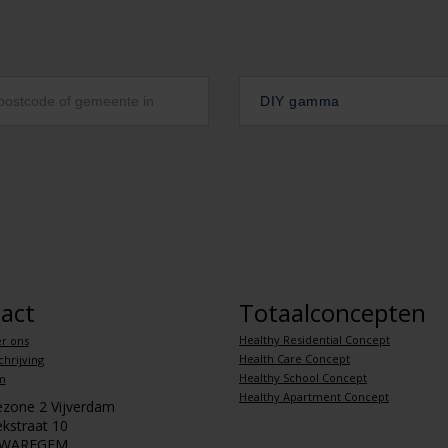
DIY gamma
act
Totaalconcepten
Healthy Residential Concept
r ons
Health Care Concept
hrijving
Healthy School Concept
m
Healthy Apartment Concept
iezone 2 Vijverdam
kstraat 10
 WAREGEM