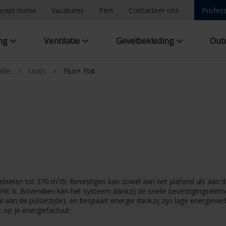
ncept home
Vacatures
Pers
Contacteer ons
Profess
ing
Ventilatie
Gevelbekleding
Out
atie
>
Units
>
Flux+ Flat
 debieten tot 370 m³/h. Bevestigen kan zowel aan het plafond als aan d
eperkt is. Bovendien kan het systeem dankzij de snelle bevestigingsel
 aan de pulsiezijde), en bespaart energie dankzij zijn lage energieverb
 op je energiefactuur.