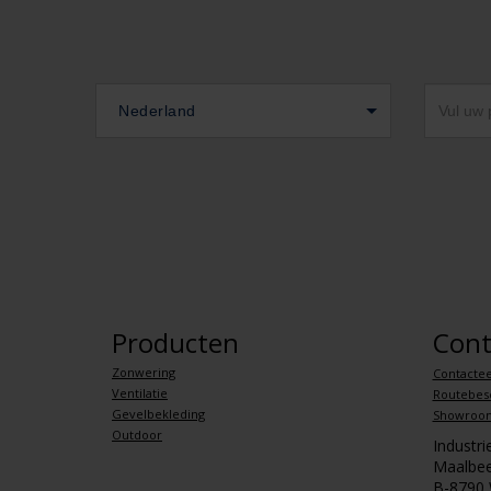
Nederland
Producten
Cont
Zonwering
Contactee
Ventilatie
Routebesc
Gevelbekleding
Showroo
Outdoor
Industr
Maalbee
B-8790