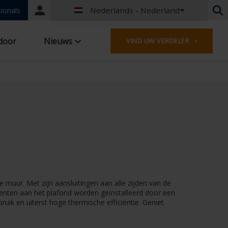
Nederlands - Nederland
Portal
ionals
login
Nederlands - België
door
Nieuws
VIND UW VERDELER ›
Frans - België
Nederlands - Nederland
Duits - Duitsland
Frans - Frankrijk
Worldwide
Engels - United Kingdom
Frans - Luxemburg
Duits - Oostenrijk
Duits - Zwitserland
Frans - Zwitserland
Tsjechisch - Tsjechië
e muur. Met zijn aansluitingen aan alle zijden van de
Hongaars - Hongarije
ementen aan het plafond worden geïnstalleerd door een
Italiaans - Italië
ruik en uiterst hoge thermische efficiëntie. Geniet
Pools - Polen
Spaans - Spanje