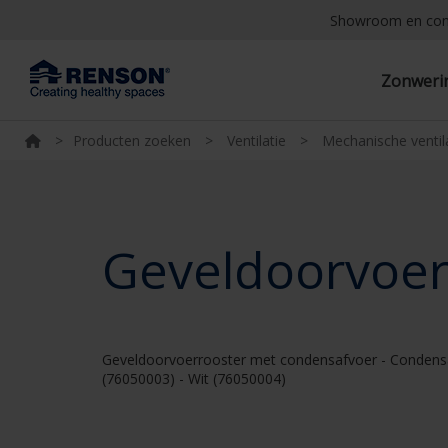
Showroom en co
Zonwer
>
Producten zoeken
>
Ventilatie
>
Mechanische ventil
Geveldoorvoer
Geveldoorvoerrooster met condensafvoer - Condensafv
(76050003) - Wit (76050004)