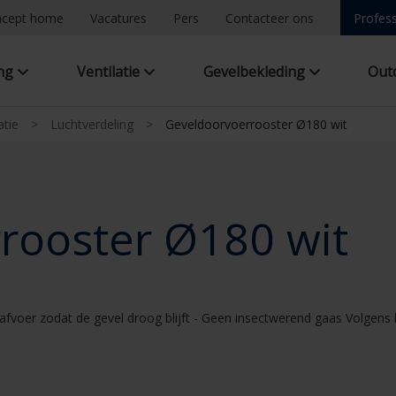
ncept home
Vacatures
Pers
Contacteer ons
Profess
ing
Ventilatie
Gevelbekleding
Out
atie
>
Luchtverdeling
>
Geveldoorvoerrooster Ø180 wit
rooster Ø180 wit
oer zodat de gevel droog blijft - Geen insectwerend gaas Volgens b