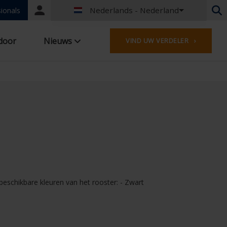
Nederlands - Nederland
Portal
ionals
login
Nederlands - België
door
Nieuws
VIND UW VERDELER ›
Frans - België
Nederlands - Nederland
Duits - Duitsland
Frans - Frankrijk
Worldwide
Engels - United Kingdom
Frans - Luxemburg
Duits - Oostenrijk
Duits - Zwitserland
Frans - Zwitserland
Spaans - Spanje
eschikbare kleuren van het rooster: - Zwart
Engels - Ierland
Engels - Canada
Midden-Oosten
Russisch - Rusland