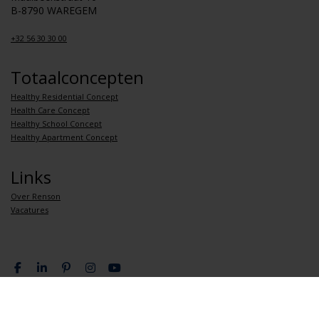
B-8790 WAREGEM
+32 56 30 30 00
Totaalconcepten
Healthy Residential Concept
Health Care Concept
Healthy School Concept
Healthy Apartment Concept
Links
Over Renson
Vacatures
Privacy overeenkomst
Algemene verkoopsvoorwaarden