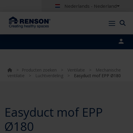
Nederlands - Nederland
Portal login
>
Producten zoeken
>
Ventilatie
>
Mechanische
ventilatie
>
Luchtverdeling
>
Easyduct mof EPP Ø180
Easyduct mof EPP
Ø180