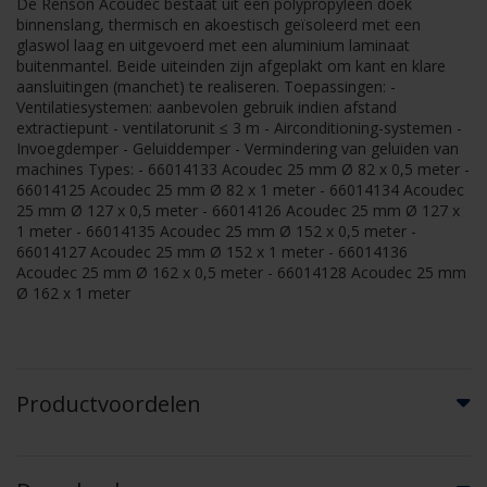
De Renson Acoudec bestaat uit een polypropyleen doek
binnenslang, thermisch en akoestisch geïsoleerd met een
glaswol laag en uitgevoerd met een aluminium laminaat
buitenmantel. Beide uiteinden zijn afgeplakt om kant en klare
aansluitingen (manchet) te realiseren. Toepassingen: -
Ventilatiesystemen: aanbevolen gebruik indien afstand
extractiepunt - ventilatorunit ≤ 3 m - Airconditioning-systemen -
Invoegdemper - Geluiddemper - Vermindering van geluiden van
machines Types: - 66014133 Acoudec 25 mm Ø 82 x 0,5 meter -
66014125 Acoudec 25 mm Ø 82 x 1 meter - 66014134 Acoudec
25 mm Ø 127 x 0,5 meter - 66014126 Acoudec 25 mm Ø 127 x
1 meter - 66014135 Acoudec 25 mm Ø 152 x 0,5 meter -
66014127 Acoudec 25 mm Ø 152 x 1 meter - 66014136
Acoudec 25 mm Ø 162 x 0,5 meter - 66014128 Acoudec 25 mm
Ø 162 x 1 meter
Productvoordelen