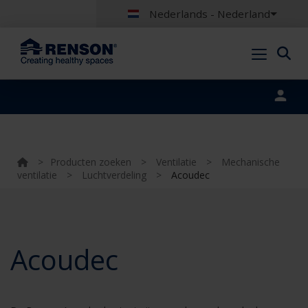
Nederlands - Nederland
Portal login
>
Producten zoeken
>
Ventilatie
>
Mechanische
ventilatie
>
Luchtverdeling
>
Acoudec
Acoudec