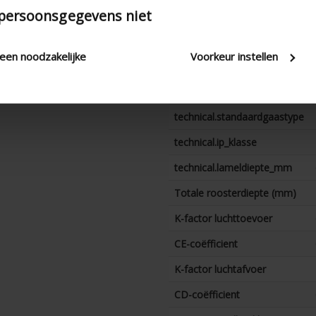
Waterwerendheid bij 2,5
 persoonsgegevens niet
m/s (%)
Waterwerendheid bij 3,0
m/s (%)
leen noodzakelijke
Voorkeur instellen
Waterwerendheid bij 3,5
m/s (%)
technical.standaardgaastype
technical.ip_klasse
technical.lameldiepte_mm
Totale roosterdiepte (mm)
K-factor luchttoevoer
CE-coëfficient
K-factor luchtafvoer
CD-coëfficient