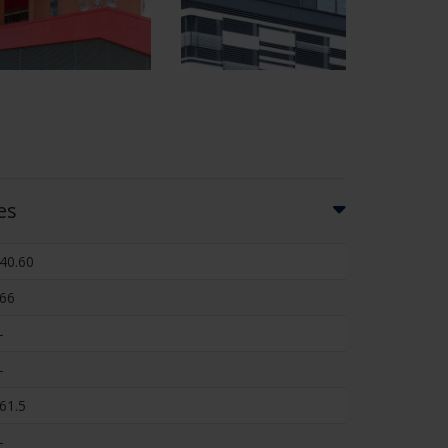
es
40.60
66
-
-
61.5
-