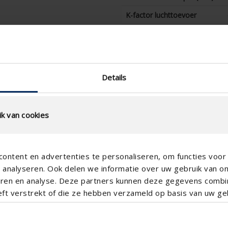
K-factor luchttoevoer
CE-coëfficient
K-factor luchtafvoer
CD-coëfficient
Details
Waterwerendheid bij 0 m/s
(%)
k van cookies
Waterwerendheid bij 0,5
m/s (%)
Waterwerendheid bij 1,0
m/s (%)
ontent en advertenties te personaliseren, om functies voor 
analyseren. Ook delen we informatie over uw gebruik van o
Waterwerendheid bij 1,5
teren en analyse. Deze partners kunnen deze gegevens comb
m/s (%)
eft verstrekt of die ze hebben verzameld op basis van uw geb
Waterwerendheid bij 2,0
m/s (%)