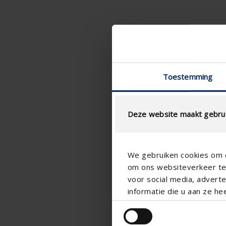
Toestemming
Deze website maakt gebrui
We gebruiken cookies om c
om ons websiteverkeer te 
voor social media, adver
informatie die u aan ze he