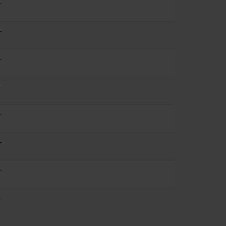
-
-
-
-
-
-
-
-