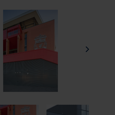
Spaans - Spanje
Deens - Denemarken
Noors - Noorwegen
Zweeds - Zweden
Engels - Ierland
Engels - Canada
Midden-Oosten
Russisch - Rusland
Chinees - China