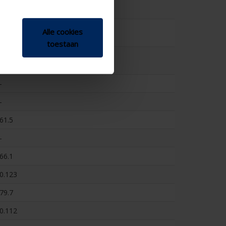
-
-
Alle cookies
toestaan
-
-
-
61.5
-
66.1
0.123
79.7
0.112