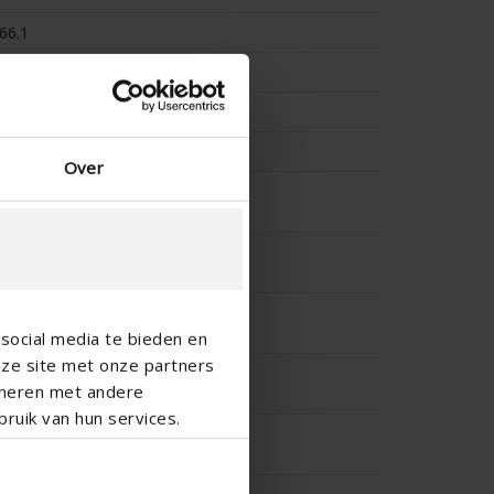
66.1
0.123
79.7
0.112
Over
-
-
-
social media te bieden en
nze site met onze partners
-
ineren met andere
ruik van hun services.
-