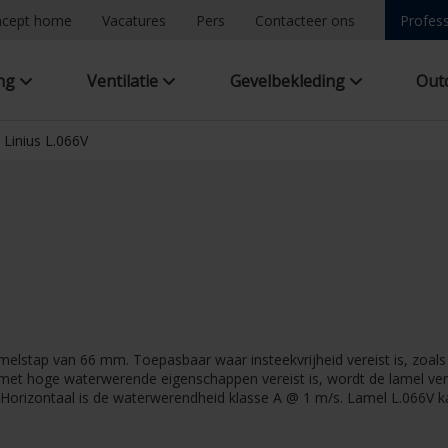
ncept home
Vacatures
Pers
Contacteer ons
Profess
ing
Ventilatie
Gevelbekleding
Out
Linius L.066V
melstap van 66 mm. Toepasbaar waar insteekvrijheid vereist is, zoal
met hoge waterwerende eigenschappen vereist is, wordt de lamel ve
. Horizontaal is de waterwerendheid klasse A @ 1 m/s. Lamel L.066V