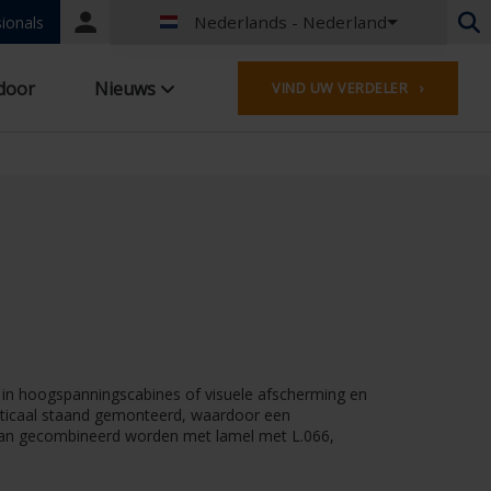
Nederlands - Nederland
Portal
ionals
login
Nederlands - België
door
Nieuws
VIND UW VERDELER ›
Frans - België
Nederlands - Nederland
Duits - Duitsland
Frans - Frankrijk
Worldwide
Engels - United Kingdom
Engels - USA
Frans - Luxemburg
Duits - Oostenrijk
Duits - Zwitserland
Frans - Zwitserland
s in hoogspanningscabines of visuele afscherming en
Tsjechisch - Tsjechië
rticaal staand gemonteerd, waardoor een
Hongaars - Hongarije
 kan gecombineerd worden met lamel met L.066,
Italiaans - Italië
Pools - Polen