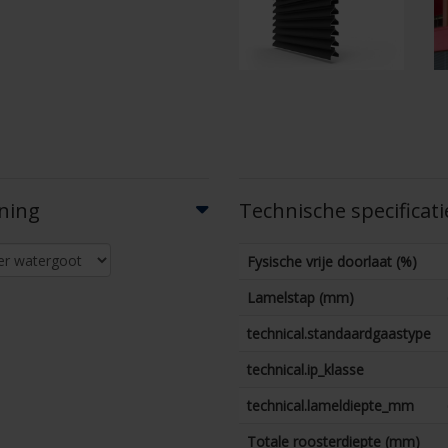
ening
Technische specificati
Fysische vrije doorlaat (%)
Lamelstap (mm)
technical.standaardgaastype
technical.ip_klasse
technical.lameldiepte_mm
Totale roosterdiepte (mm)