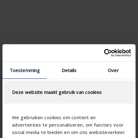
Toestemming
Details
Over
Greenwave ventilator met timer & vochtigheidssensor
dia 100
Deze website maakt gebruik van cookies
Geluidsarm
Energiezuinig
We gebruiken cookies om content en
Geschikt voor muur- en plafondmontage
advertenties te personaliseren, om functies voor
Ideaal voor kleine tot middelgrote ruimtes
social media te bieden en om ons websiteverkeer
MEER INFO ›