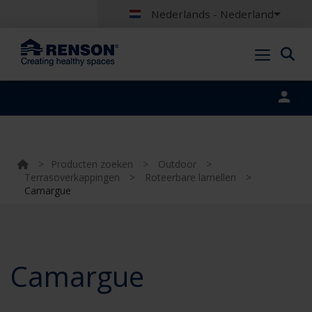
Nederlands - Nederland
Portal login
>
Producten zoeken
>
Outdoor
>
Terrasoverkappingen
>
Roteerbare lamellen
>
Camargue
Camargue