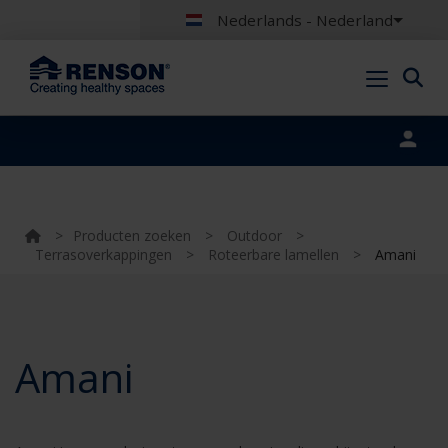
Nederlands - Nederland
Portal login
>
Producten zoeken
>
Outdoor
>
Terrasoverkappingen
>
Roteerbare lamellen
>
Amani
Amani