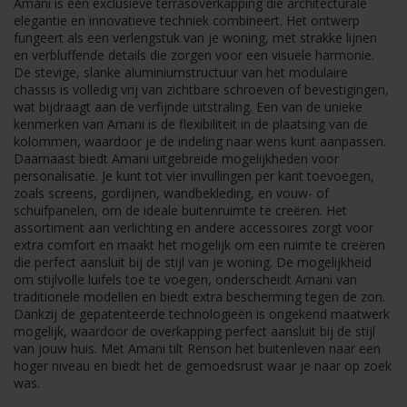
Amani is een exclusieve terrasoverkapping die architecturale
elegantie en innovatieve techniek combineert. Het ontwerp
fungeert als een verlengstuk van je woning, met strakke lijnen
en verbluffende details die zorgen voor een visuele harmonie.
De stevige, slanke aluminiumstructuur van het modulaire
chassis is volledig vrij van zichtbare schroeven of bevestigingen,
wat bijdraagt aan de verfijnde uitstraling. Een van de unieke
kenmerken van Amani is de flexibiliteit in de plaatsing van de
kolommen, waardoor je de indeling naar wens kunt aanpassen.
Daarnaast biedt Amani uitgebreide mogelijkheden voor
personalisatie. Je kunt tot vier invullingen per kant toevoegen,
zoals screens, gordijnen, wandbekleding, en vouw- of
schuifpanelen, om de ideale buitenruimte te creëren. Het
assortiment aan verlichting en andere accessoires zorgt voor
extra comfort en maakt het mogelijk om een ruimte te creëren
die perfect aansluit bij de stijl van je woning. De mogelijkheid
om stijlvolle luifels toe te voegen, onderscheidt Amani van
traditionele modellen en biedt extra bescherming tegen de zon.
Dankzij de gepatenteerde technologieën is ongekend maatwerk
mogelijk, waardoor de overkapping perfect aansluit bij de stijl
van jouw huis. Met Amani tilt Renson het buitenleven naar een
hoger niveau en biedt het de gemoedsrust waar je naar op zoek
was.