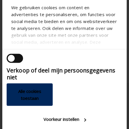
We gebruiken cookies om content en
advertenties te personaliseren, om functies voor
social media te bieden en om ons websiteverkeer
te analyseren. Ook delen we informatie over uw
gebruik van onze site met onze partners voor
social media, adverteren en analyse. Deze
partners kunnen deze gegevens combineren met
andere informatie die u aan ze heeft verstrekt of
die ze hebben verzameld op basis van uw gebruik
Verkoop of deel mijn persoonsgegevens
van hun services.
niet
Alle cookies
toestaan
Voorkeur instellen
Nederland