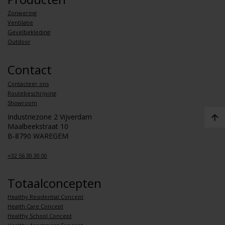
Zonwering
Ventilatie
Gevelbekleding
Outdoor
Contact
Contacteer ons
Routebeschrijving
Showroom
Industriezone 2 Vijverdam
Maalbeekstraat 10
B-8790 WAREGEM
+32 56 30 30 00
Totaalconcepten
Healthy Residential Concept
Health Care Concept
Healthy School Concept