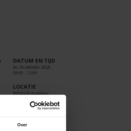
DATUM EN TIJD
do 29 oktober 2026
09:00 - 12:00
LOCATIE
RENSON Academy
Grote Leiestraat 207
8570 Anzegem
Over