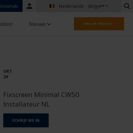
Nederlands - België
Portal
fessionals
login
Nederlands - België
tdoor
Nieuws
VIND UW VERDELER ›
Nederlands - Nederland
Engels - Ierland
Engels - Canada
Midden-Oosten
Russisch - Rusland
Chinees - China
OKT
29
Fixscreen Minimal CW50
Installateur NL
SCHRIJF ME IN