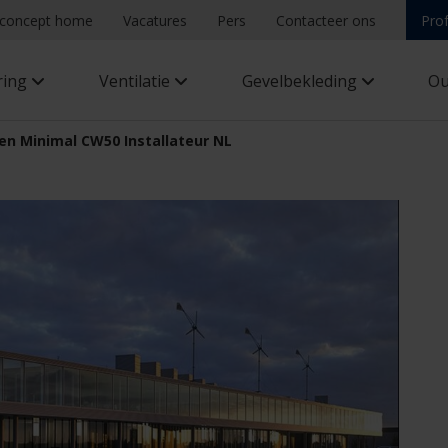
concept home
Vacatures
Pers
Contacteer ons
Pro
ring
Ventilatie
Gevelbekleding
Ou
een Minimal CW50 Installateur NL