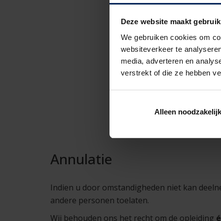
Deze website maakt gebruik
We gebruiken cookies om cont
websiteverkeer te analyseren
media, adverteren en analys
verstrekt of die ze hebben v
Alleen noodzakelij
Annulatie
Indien u door omstandigheden niet kan deelne
andere personen toelaten.
Wij behouden ons het recht om de opleiding
é