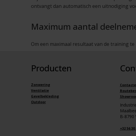
ontvangt dan automatisch een uitnodiging vo
Maximum aantal deelnem
Om een maximaal resultaat van de training te
Producten
Con
Zonwering
Contacte
Ventilatie
Routebes
Gevelbekleding
Showroo
Outdoor
Industr
Maalbee
B-8790
+32 56 30 