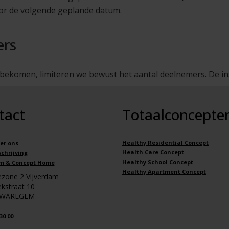
or de volgende geplande datum.
ers
 bekomen, limiteren we bewust het aantal deelnemers. De i
tact
Totaalconcepte
Healthy Residential Concept
er ons
Health Care Concept
chrijving
Healthy School Concept
m & Concept Home
Healthy Apartment Concept
iezone 2 Vijverdam
kstraat 10
 WAREGEM
30 00