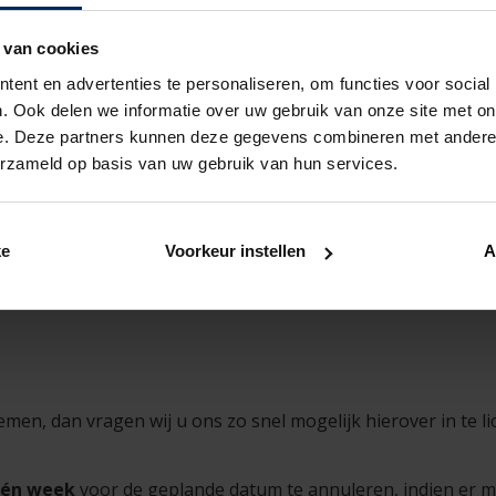
 van cookies
ent en advertenties te personaliseren, om functies voor social
. Ook delen we informatie over uw gebruik van onze site met on
e. Deze partners kunnen deze gegevens combineren met andere i
erzameld op basis van uw gebruik van hun services.
ke
Voorkeur instellen
A
men, dan vragen wij u ons zo snel mogelijk hierover in te l
én week
voor de geplande datum te annuleren, indien er m