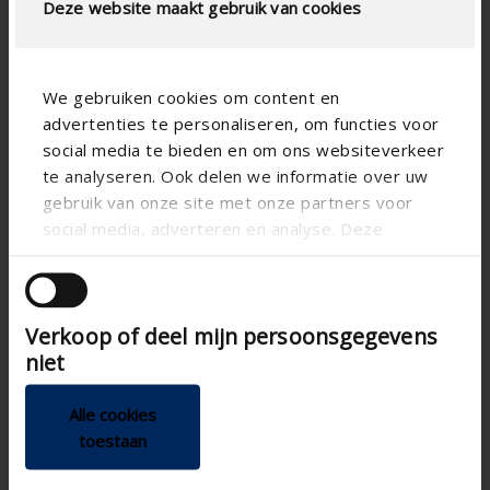
Deze website maakt gebruik van cookies
We gebruiken cookies om content en
advertenties te personaliseren, om functies voor
social media te bieden en om ons websiteverkeer
te analyseren. Ook delen we informatie over uw
gebruik van onze site met onze partners voor
social media, adverteren en analyse. Deze
partners kunnen deze gegevens combineren met
andere informatie die u aan ze heeft verstrekt of
die ze hebben verzameld op basis van uw gebruik
Verkoop of deel mijn persoonsgegevens
van hun services.
Transivent
niet
Zelfregelende verluchting voor installatie in rolluikkasten
Alle cookies
Ideaal voor renovatie: integratie in rolluikkast
toestaan
Insectenwerend
Zelfregelend