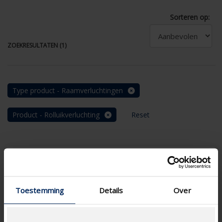
Sorteren op:
ZOEKRESULTATEN (1)
Type product - Raamverluchtingen
Product - Rolluikverluchting
Reset
Toestemming
Details
Over