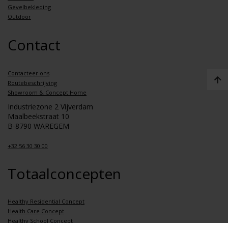
Gevelbekleding
Outdoor
Contact
Contacteer ons
Routebeschrijving
Showroom & Concept Home
Industriezone 2 Vijverdam
Maalbeekstraat 10
B-8790 WAREGEM
+32 56 30 30 00
Totaalconcepten
Healthy Residential Concept
Health Care Concept
Healthy School Concept