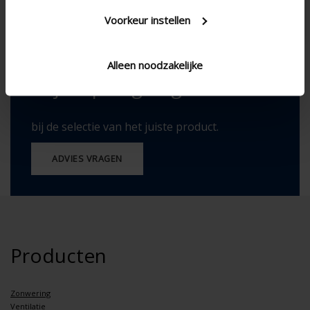
Thermisch onderbroken
Voorkeur instellen
Alleen noodzakelijke
Wij helpen graag
bij de selectie van het juiste product.
ADVIES VRAGEN
Producten
Zonwering
Ventilatie