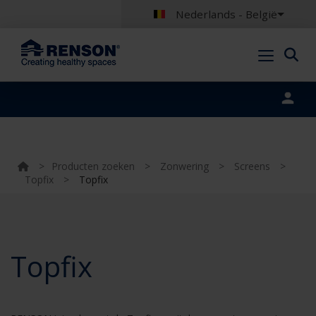
Nederlands - België
Portal login
>
Producten zoeken
>
Zonwering
>
Screens
>
Topfix
>
Topfix
Topfix