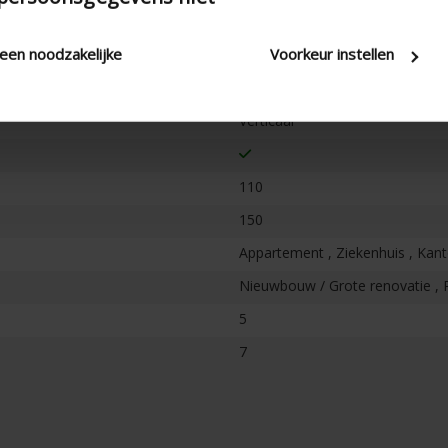
leen noodzakelijke
Voorkeur instellen
Verticaal
110
150
Appartement , Ziekenhuis , Kanto
Nieuwbouw / Grote renovatie , 
5
7