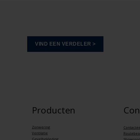
Producten
Con
Zonwering
Contactee
Ventilatie
Routebesc
Gevelbekleding
Showroo