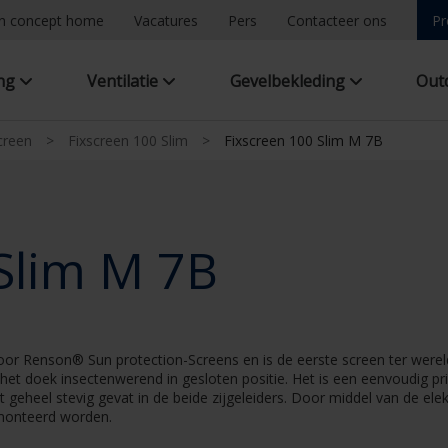
n concept home
Vacatures
Pers
Contacteer ons
Pr
ing
Ventilatie
Gevelbekleding
Out
creen
>
Fixscreen 100 Slim
>
Fixscreen 100 Slim M 7B
Slim M 7B
r Renson® Sun protection-Screens en is de eerste screen ter wereld, 
is het doek insectenwerend in gesloten positie. Het is een eenvoudig 
et geheel stevig gevat in de beide zijgeleiders. Door middel van de e
monteerd worden.