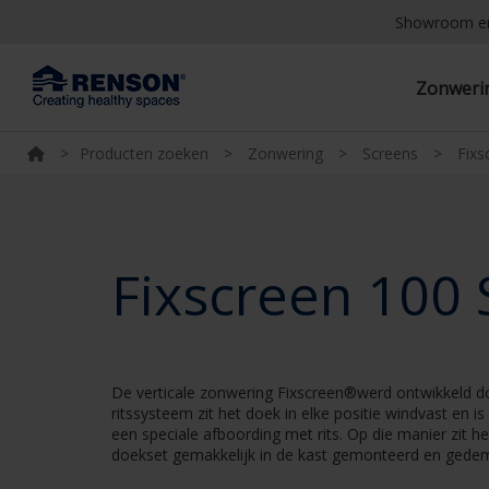
Showroom e
Zonwer
>
Producten zoeken
>
Zonwering
>
Screens
>
Fixs
Fixscreen 100 
De verticale zonwering Fixscreen®werd ontwikkeld doo
ritssysteem zit het doek in elke positie windvast en 
een speciale afboording met rits. Op die manier zit h
doekset gemakkelijk in de kast gemonteerd en gede