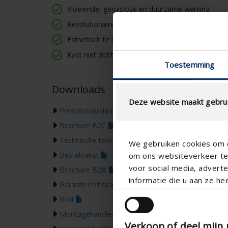
Vloeiende, geruisloze en duurzame werking
Revolutionaire doekspanning
Esthetisch te integreren in de gebouwschil
Kast niet zichtbaar
Toestemming
Downloads
Deze website maakt gebrui
Prestatieverklaring
Brochure B2C
Technische tekening
We gebruiken cookies om c
Bestektekst
om ons websiteverkeer te 
voor social media, adver
Brochure B2B
informatie die u aan ze he
Garantiecertificaat
BIM
Montagehandleiding
Verkoop of deel mijn