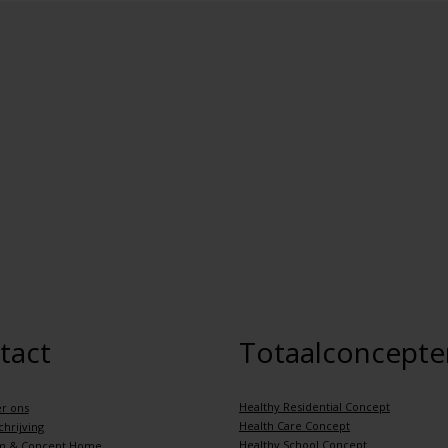
tact
Totaalconcepte
Healthy Residential Concept
r ons
Health Care Concept
hrijving
Healthy School Concept
m & Concept Home