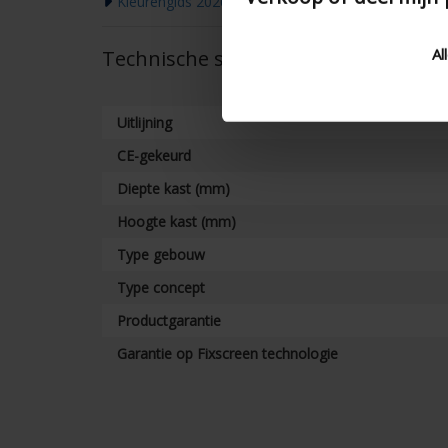
Kleurengids 2026
Al
Technische specificaties
Uitlijning
CE-gekeurd
Diepte kast (mm)
Hoogte kast (mm)
Type gebouw
Type concept
Productgarantie
Garantie op Fixscreen technologie