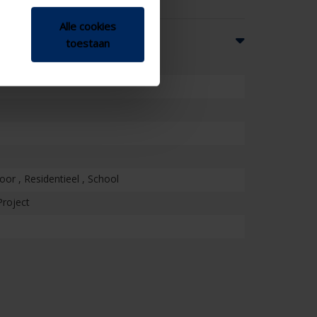
Alle cookies
toestaan
or , Residentieel , School
Project