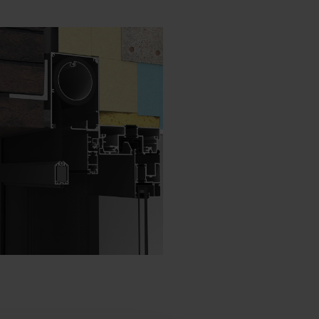
Deens - Denemarken
Noors - Noorwegen
Zweeds - Zweden
Engels - Ierland
Engels - Canada
Midden-Oosten
Russisch - Rusland
Chinees - China