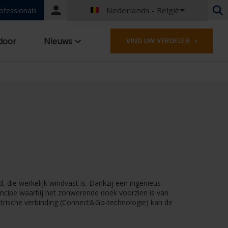
Nederlands - België
Portal
ofessionals
login
Nederlands - België
door
Nieuws
VIND UW VERDELER ›
Frans - België
Nederlands - Nederland
Duits - Duitsland
Frans - Frankrijk
Worldwide
Engels - United Kingdom
Frans - Luxemburg
Duits - Oostenrijk
Duits - Zwitserland
Frans - Zwitserland
Tsjechisch - Tsjechië
die werkelijk windvast is. Dankzij een ingenieus
Hongaars - Hongarije
principe waarbij het zonwerende doek voorzien is van
Italiaans - Italië
lektrische verbinding (Connect&Go-technologie) kan de
Pools - Polen
Spaans - Spanje