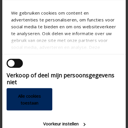
We gebruiken cookies om content en
advertenties te personaliseren, om functies voor
social media te bieden en om ons websiteverkeer
te analyseren. Ook delen we informatie over uw
gebruik van onze site met onze partners voor
social media, adverteren en analyse. Deze
partners kunnen deze gegevens combineren met
andere informatie die u aan ze heeft verstrekt of
die ze hebben verzameld op basis van uw gebruik
Verkoop of deel mijn persoonsgegevens
van hun services.
niet
Alle cookies
toestaan
Voorkeur instellen