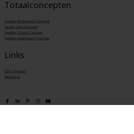
Totaalconcepten
Healthy Residential Concept
Health Care Concept
Healthy School Concept
Healthy Apartment Concept
Links
Over Renson
Vacatures
Privacy overeenkomst
Algemene verkoopsvoorwaarden