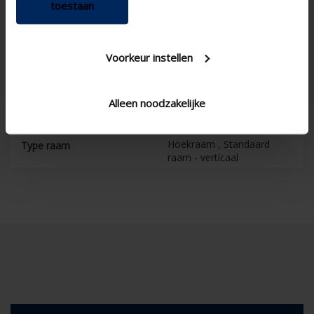
toestaan
Knopbediening , Electrisch ,
Bediening
Manueel
Appartement , Ziekenhuis ,
Type gebouw
Voorkeur instellen
Kantoor , Residentieel ,
School , Veranda
Nieuwbouw / Grote
Type concept
Alleen noodzakelijke
renovatie , Project , Kleine
renovatie
Hoekraam , Standaard
Type raam
raam - verticaal