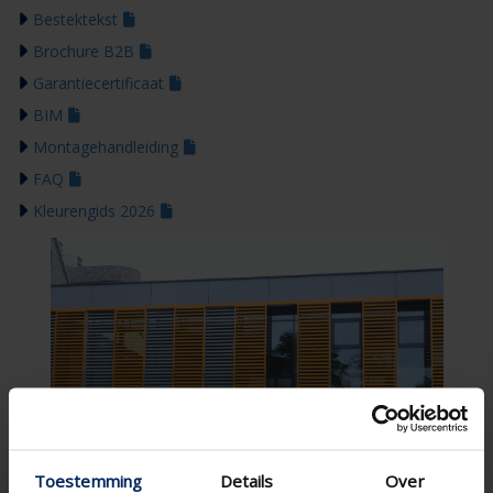
Bestektekst
Brochure B2B
Garantiecertificaat
BIM
Montagehandleiding
FAQ
Kleurengids 2026
Toestemming
Details
Over