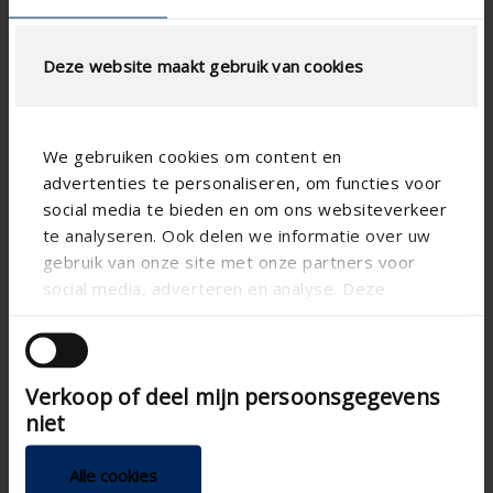
Deze website maakt gebruik van cookies
We gebruiken cookies om content en
advertenties te personaliseren, om functies voor
social media te bieden en om ons websiteverkeer
te analyseren. Ook delen we informatie over uw
gebruik van onze site met onze partners voor
social media, adverteren en analyse. Deze
partners kunnen deze gegevens combineren met
Technische specificaties
andere informatie die u aan ze heeft verstrekt of
die ze hebben verzameld op basis van uw gebruik
Verkoop of deel mijn persoonsgegevens
van hun services.
Verticaal
Uitlijning
niet
Aluminium
Materie
Alle cookies
Paro
Lamelvorm