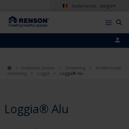
Nederlands - België
Portal login
>
Producten zoeken
>
Zonwering
>
Architecturale
zonwering
>
Loggia
>
Loggia® Alu
Loggia® Alu