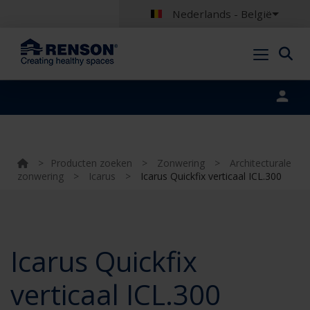
Nederlands - België
Portal login
>
Producten zoeken
>
Zonwering
>
Architecturale
zonwering
>
Icarus
>
Icarus Quickfix verticaal ICL.300
Icarus Quickfix
verticaal ICL.300