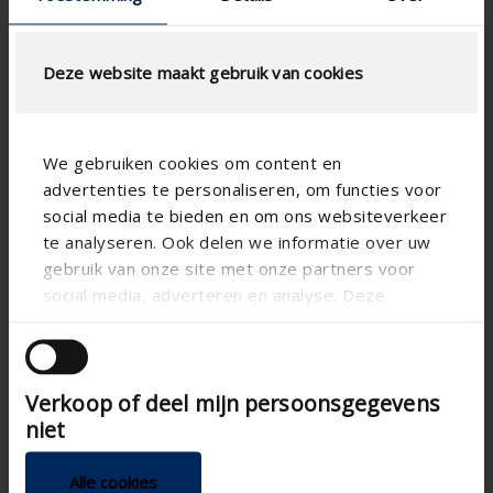
Deze website maakt gebruik van cookies
We gebruiken cookies om content en
advertenties te personaliseren, om functies voor
social media te bieden en om ons websiteverkeer
te analyseren. Ook delen we informatie over uw
Technische specificaties
gebruik van onze site met onze partners voor
social media, adverteren en analyse. Deze
partners kunnen deze gegevens combineren met
Verticaal
Uitlijning
andere informatie die u aan ze heeft verstrekt of
Aluminium
Materie
die ze hebben verzameld op basis van uw gebruik
Verkoop of deel mijn persoonsgegevens
van hun services.
Aero
Lamelvorm
niet
Appartement , Ziekenhuis ,
Type gebouw
Kantoor , School , Veranda
Alle cookies