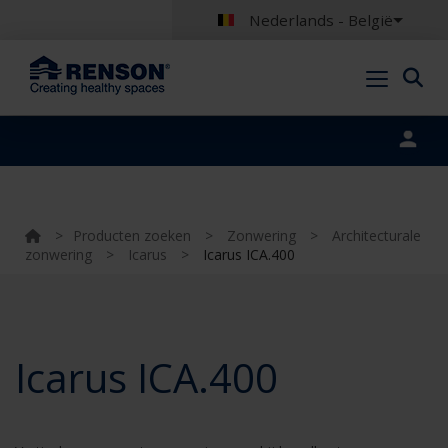
Nederlands - België
Portal login
>
Producten zoeken
>
Zonwering
>
Architecturale
zonwering
>
Icarus
>
Icarus ICA.400
Icarus ICA.400