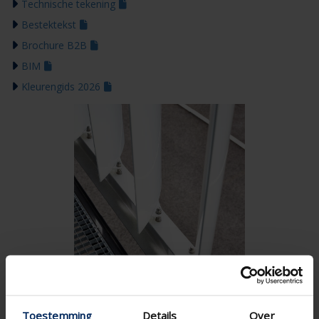
Technische tekening
Bestektekst
Brochure B2B
BIM
Kleurengids 2026
Toestemming
Details
Over