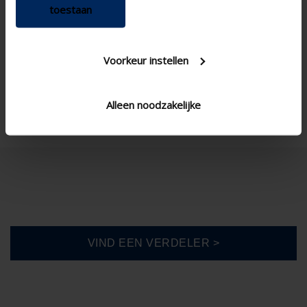
Nieuwbouw / Grote
Type concept
toestaan
renovatie , Project , Kleine
renovatie
Ica400v3
Type lamel SS Variant
Voorkeur instellen
Hoekraam , Standaard
Type raam
raam - verticaal
Alleen noodzakelijke