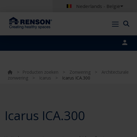
Nederlands - België
Portal login
>
Producten zoeken
>
Zonwering
>
Architecturale
zonwering
>
Icarus
>
Icarus ICA.300
Icarus ICA.300