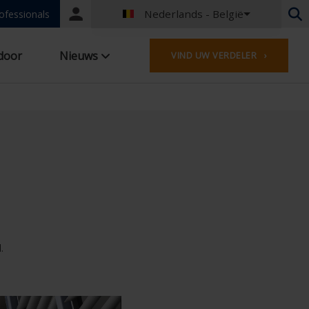
Nederlands - België
Portal
ofessionals
login
Nederlands - België
door
Nieuws
VIND UW VERDELER ›
Frans - België
Nederlands - Nederland
Duits - Duitsland
Frans - Frankrijk
Worldwide
Engels - United Kingdom
Frans - Luxemburg
Duits - Oostenrijk
Duits - Zwitserland
Frans - Zwitserland
Spaans - Spanje
.
Engels - Ierland
Engels - Canada
Midden-Oosten
Russisch - Rusland