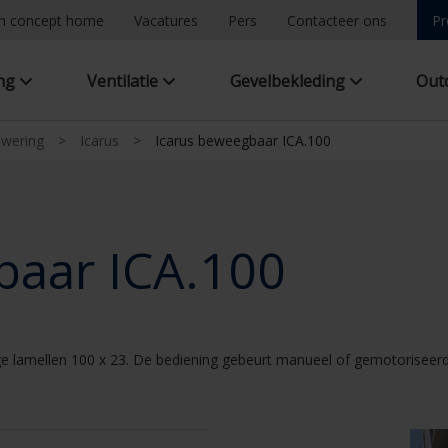
n concept home
Vacatures
Pers
Contacteer ons
Pr
ing
Ventilatie
Gevelbekleding
Out
nwering
>
Icarus
>
Icarus beweegbaar ICA.100
baar ICA.100
e lamellen 100 x 23. De bediening gebeurt manueel of gemotoriseerd