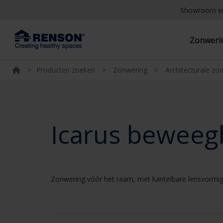
Showroom e
Zonwer
>
Producten zoeken
>
Zonwering
>
Architecturale zo
Icarus beweeg
Zonwering vóór het raam, met kantelbare lensvormig