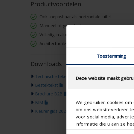
Productvoordelen
Ook toepasbaar als horizontale luifel
Manueel of gemotoriseerd
Volledig in aluminium
Architecturale eye-catcher
Toestemming
Downloads
Technische tekening
Deze website maakt gebrui
Bestektekst
Brochure B2B
We gebruiken cookies om c
BIM
om ons websiteverkeer te 
Kleurengids 2026
voor social media, adver
informatie die u aan ze he