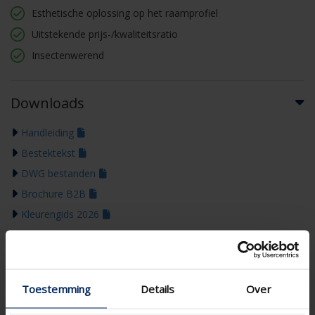
Esthetische oplossing op het raamprofiel
Uitstekende prijs-/kwaliteitsratio
Insectenwerend
Downloads
Handleiding
Bestektekst
DWG bestanden
Brochure B2B
Kleurengids 2026
Toestemming
Details
Over