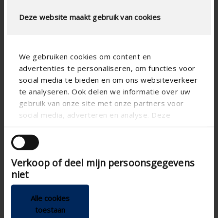
Deze website maakt gebruik van cookies
We gebruiken cookies om content en
advertenties te personaliseren, om functies voor
social media te bieden en om ons websiteverkeer
te analyseren. Ook delen we informatie over uw
gebruik van onze site met onze partners voor
social media, adverteren en analyse. Deze
partners kunnen deze gegevens combineren met
andere informatie die u aan ze heeft verstrekt of
die ze hebben verzameld op basis van uw gebruik
Verkoop of deel mijn persoonsgegevens
van hun services.
niet
Alle cookies
Technische specificaties
toestaan