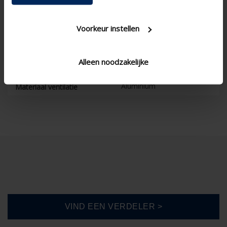
RAL
Kleuren
Voorkeur instellen
Toevoerverluchting
Ventilatiecomponenten
Manueel
Bediening
Alleen noodzakelijke
25
Hoogte (mm)
Aluminium
Materiaal ventilatie