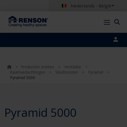
Nederlands - België
Portal login
>
Producten zoeken
>
Ventilatie
>
Raamverluchtingen
>
Sleufrooster
>
Pyramid
>
Pyramid 5000
Pyramid 5000