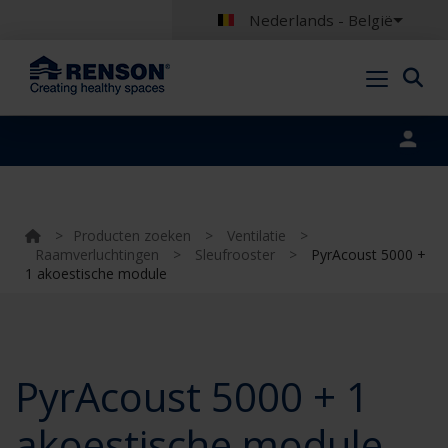
Nederlands - België
Portal login
>
Producten zoeken
>
Ventilatie
>
Raamverluchtingen
>
Sleufrooster
>
PyrAcoust 5000 +
1 akoestische module
PyrAcoust 5000 + 1
akoestische module