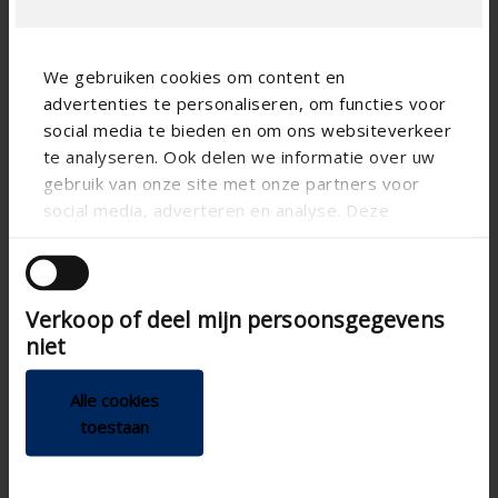
We gebruiken cookies om content en
advertenties te personaliseren, om functies voor
social media te bieden en om ons websiteverkeer
te analyseren. Ook delen we informatie over uw
gebruik van onze site met onze partners voor
social media, adverteren en analyse. Deze
Technische specificaties
partners kunnen deze gegevens combineren met
andere informatie die u aan ze heeft verstrekt of
RAL
Kleuren
die ze hebben verzameld op basis van uw gebruik
Verkoop of deel mijn persoonsgegevens
van hun services.
Toevoerverluchting
Ventilatiecomponenten
niet
Manueel
Bediening
Akoestische
Alle cookies
raamverluchtingen
toestaan
Aluminium
Materiaal ventilatie