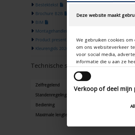
Bestektekst
Brochure B2B
Deze website maakt gebrui
BIM
Montagehandleiding
We gebruiken cookies om c
Product presentation
om ons websiteverkeer te 
Kleurengids 2026
voor social media, adver
informatie die u aan ze he
Technische specificaties
Zelfregelend
Verkoop of deel mijn
Standenregeling
Bediening
Al
Maximale lengte (mm)