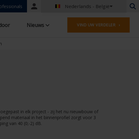
Nederlands - België
Portal
ofessionals
login
Nederlands - België
door
Nieuws
VIND UW VERDELER ›
Frans - België
Duits - Duitsland
Frans - Frankrijk
h
Worldwide
Engels - United Kingdom
Engels - USA
Frans - Luxemburg
Duits - Oostenrijk
Duits - Zwitserland
Frans - Zwitserland
Tsjechisch - Tsjechië
egepast in elk project - zij het nu nieuwbouw of
Hongaars - Hongarije
end materiaal in het binnenprofiel zorgt voor 3
Pools - Polen
ing van 40 (0;-2) dB.
Spaans - Spanje
Deens - Denemarken