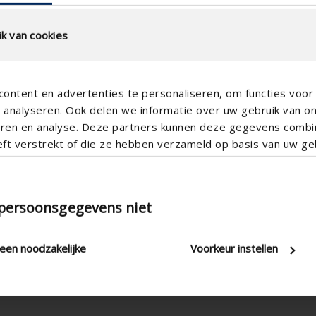
k van cookies
ontent en advertenties te personaliseren, om functies voor 
analyseren. Ook delen we informatie over uw gebruik van o
teren en analyse. Deze partners kunnen deze gegevens comb
eft verstrekt of die ze hebben verzameld op basis van uw geb
 persoonsgegevens niet
Met standen
Koord & stang , Electrisch , Ma
leen noodzakelijke
Voorkeur instellen
6000