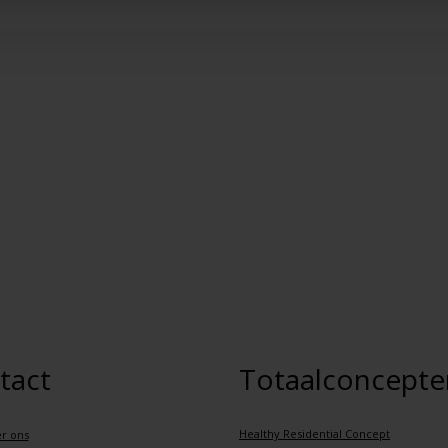
tact
Totaalconcepte
Healthy Residential Concept
r ons