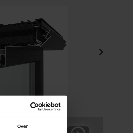
Noors - Noorwegen
Zweeds - Zweden
Engels - Ierland
Engels - Canada
Midden-Oosten
Russisch - Rusland
Chinees - China
Over