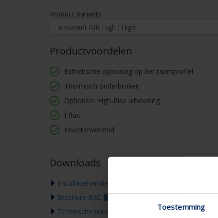
Product Variants

Productvoordelen
Esthetische oplossing op het raamprofiel
Thermisch onderbroken
Optioneel High-Rise uitvoering
I-flux
Insectenwerend
Downloads
Installatiehandleiding
Brochure B2C
Toestemming
Technische tekening