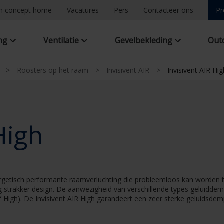
n concept home
Vacatures
Pers
Contacteer ons
Pr
ing
Ventilatie
Gevelbekleding
Out
>
Roosters op het raam
>
Invisivent AIR
>
Invisivent AIR Hig
High
ergetisch performante raamverluchting die probleemloos kan worden to
 strakker design. De aanwezigheid van verschillende types geluiddemp
 High). De Invisivent AIR High garandeert een zeer sterke geluidsdemp