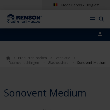
Nederlands - België
Portal login
>
Producten zoeken
>
Ventilatie
>
Raamverluchtingen
>
Glasroosters
>
Sonovent Medium
Sonovent Medium