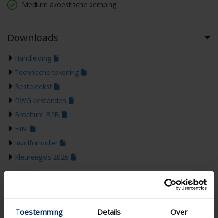
Medium akoestische demping
Downloads
Handleiding
Technische tekening
Bestektekst
DWG bestanden
Brochure B2B
BIM
Invulformulier
Kleurengids 2026
Toestemming
Details
Over