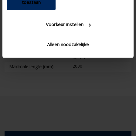
toestaan
Traploos
Standenregeling
Voorkeur instellen
Koord & stang , Electrisch ,
Bediening
Manueel
2.8 W/(m².K)
U-waarde
Alleen noodzakelijke
20 mm , 24 mm , 28 mm ,
Glasdikte
32 mm
2000
Maximale lengte (mm)