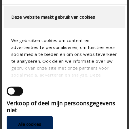
Deze website maakt gebruik van cookies
We gebruiken cookies om content en
advertenties te personaliseren, om functies voor
social media te bieden en om ons websiteverkeer
te analyseren. Ook delen we informatie over uw
gebruik van onze site met onze partners voor
social media, adverteren en analyse. Deze
partners kunnen deze gegevens combineren met
andere informatie die u aan ze heeft verstrekt of
die ze hebben verzameld op basis van uw gebruik
Verkoop of deel mijn persoonsgegevens
van hun services.
niet
Alle cookies
Technische specificaties