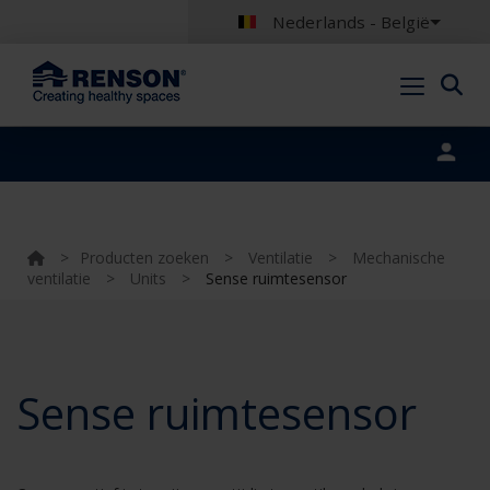
Nederlands - België
Portal login
>
Producten zoeken
>
Ventilatie
>
Mechanische
ventilatie
>
Units
>
Sense ruimtesensor
Sense ruimtesensor