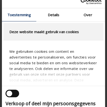
Toestemming
Details
Over
Deze website maakt gebruik van cookies
We gebruiken cookies om content en
advertenties te personaliseren, om functies voor
social media te bieden en om ons websiteverkeer
te analyseren. Ook delen we informatie over uw
gebruik van onze site met onze partners voor
social media, adverteren en analyse. Deze
partners kunnen deze gegevens combineren met
andere informatie die u aan ze heeft verstrekt of
die ze hebben verzameld op basis van uw gebruik
Verkoop of deel mijn persoonsgegevens
van hun services.