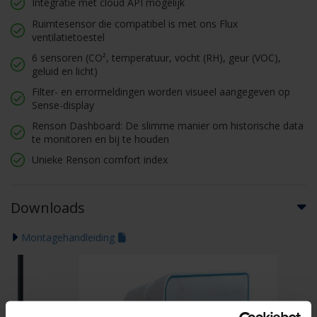
Integratie met cloud API mogelijk
Ruimtesensor die compatibel is met ons Flux
ventilatietoestel
6 sensoren (CO², temperatuur, vocht (RH), geur (VOC),
geluid en licht)
Filter- en errormeldingen worden visueel aangegeven op
Sense-display
Renson Dashboard: De slimme manier om historische data
te monitoren en bij te houden
Unieke Renson comfort index
Downloads
Montagehandleiding