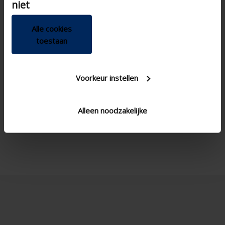
niet
Alle cookies
toestaan
Technische specificaties
Voorkeur instellen
App
Alleen noodzakelijke
CO2 sensor
Sensoren detectie
luchtkwaliteit