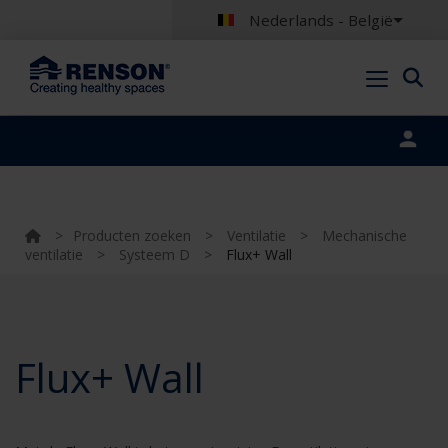
Nederlands - België
Portal login
>
Producten zoeken
>
Ventilatie
>
Mechanische
ventilatie
>
Systeem D
>
Flux+ Wall
Flux+ Wall