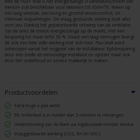
Met de Flux+ Wall is het energiezuinige D-ventilatiesysteem van
Renson ook beschikbaar voor debieten tot 650m³/h. Reken op
een laag verbruik, een hoog en gezond wooncomfort, en
minimale inspanningen. De vraag gestuurde werking doet alles
voor jou. Dankzij het gepatenteerde ontwerp van de ventilator
zijn de units de meest energiezuinige op de markt, met een
besparing tot maar liefst 30 %. Naast een laag vermogen brengt
dit ook een hele stille werking met zich mee. Flux Wall werd
ontworpen vanuit het oogpunt van de installateur: tijdsbesparing
door een snelle en eenvoudige installatie en opstart maar ook
door het onderhoud en service makkelijk te maken
Productvoordelen
Extra hoge e-peil winst
Elk onderdeel is in minder dan 5 minuten te vervangen
Ondersteuning van de klant via ingebouwde remote service
Vraaggestuurde werking (CO2, RH en VOC)