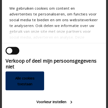
We gebruiken cookies om content en
advertenties te personaliseren, om functies voor
social media te bieden en om ons websiteverkeer
te analyseren. Ook delen we informatie over uw
gebruik van onze site met onze partners voor
social media, adverteren en analyse. Deze
partners kunnen deze gegevens combineren met
andere informatie die u aan ze heeft verstrekt of
die ze hebben verzameld op basis van uw gebruik
Verkoop of deel mijn persoonsgegevens
van hun services.
niet
Alle cookies
toestaan
Technische specificaties
Voorkeur instellen