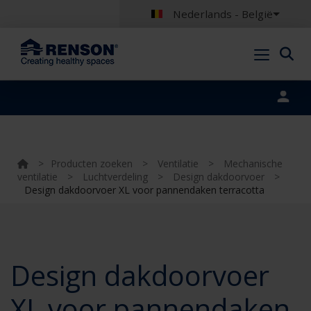
Nederlands - België
Portal login
>
Producten zoeken
>
Ventilatie
>
Mechanische
ventilatie
>
Luchtverdeling
>
Design dakdoorvoer
>
Design dakdoorvoer XL voor pannendaken terracotta
Design dakdoorvoer
XL voor pannendaken