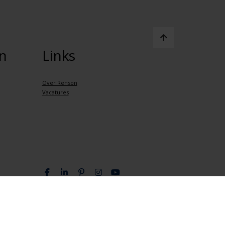
n
Links
Over Renson
Vacatures