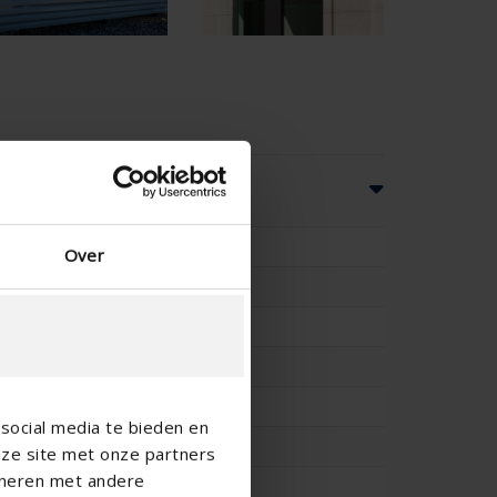
es
76
Over
60
-
-
78
social media te bieden en
-
nze site met onze partners
ineren met andere
4.6