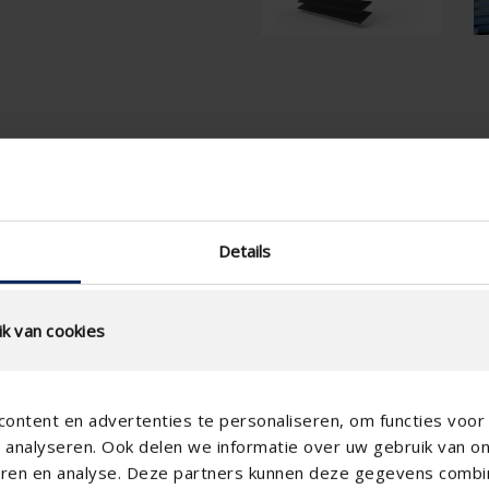
ening
Technische specificati
Fysische vrije doorlaat (%)
Details
Lamelstap (mm)
technical.standaardgaastype
k van cookies
technical.ip_klasse
technical.lameldiepte_mm
ontent en advertenties te personaliseren, om functies voor 
Totale roosterdiepte (mm)
analyseren. Ook delen we informatie over uw gebruik van o
teren en analyse. Deze partners kunnen deze gegevens comb
K-factor luchttoevoer