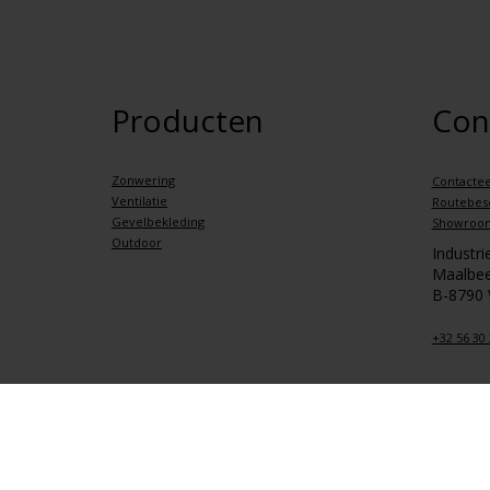
Producten
Con
Zonwering
Contactee
Ventilatie
Routebesc
Gevelbekleding
Showroo
Outdoor
Industr
Maalbee
B-8790
+32 56 30 
Privacy overeenkomst
Algemene verkoopsvoorwaarden