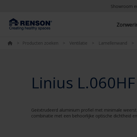
Showroom e
Zonwer
>
Producten zoeken
>
Ventilatie
>
Lamellenwand
>
Linius L.060HF
Geëxtrudeerd aluminium profiel met minimale weersta
combinatie met een behoorlijke optische dichtheid en