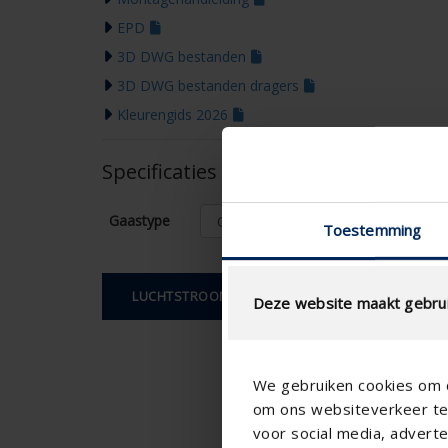
EPD
3D DWG bestanden
3D DWG bestanden dragers
Kleurengids 2026
Specificaties op basis van uw berek
Gaastype
Toestemming
LUCHTSTROOMBEREKENING
Deze website maakt gebrui
We gebruiken cookies om c
om ons websiteverkeer te 
voor social media, adver