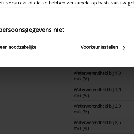
eft verstrekt of die ze hebben verzameld op basis van uw geb
CE-coëfficient
K-factor luchtafvoer
 persoonsgegevens niet
CD-coëfficient
Waterwerendheid bij 0 m/s
(%)
leen noodzakelijke
Voorkeur instellen
Waterwerendheid bij 0,5
m/s (%)
Waterwerendheid bij 1,0
m/s (%)
Waterwerendheid bij 1,5
m/s (%)
Waterwerendheid bij 2,0
m/s (%)
Waterwerendheid bij 2,5
m/s (%)