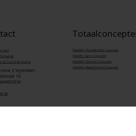
tact
Totaalconcepte
Healthy Residential Concept
r ons
Health Care Concept
hrijving
Healthy School Concept
m & Concept Home
Healthy Apartment Concept
iezone 2 Vijverdam
kstraat 10
 WAREGEM
30 00