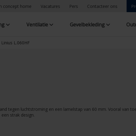
n concept home
Vacatures
Pers
Contacteer ons
Pr
ing
Ventilatie
Gevelbekleding
Out
Linius L.060HF
nd tegen luchtstroming en een lamelstap van 60 mm. Vooral van toepa
 een strak design.