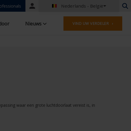
Nederlands - België
Portal
ofessionals
login
Nederlands - België
door
Nieuws
VIND UW VERDELER ›
Frans - België
Nederlands - Nederland
Duits - Duitsland
Frans - Frankrijk
Worldwide
Engels - United Kingdom
Engels - USA
Frans - Luxemburg
Duits - Oostenrijk
Duits - Zwitserland
Frans - Zwitserland
ssing waar een grote luchtdoorlaat vereist is, in
Tsjechisch - Tsjechië
Hongaars - Hongarije
Italiaans - Italië
Pools - Polen