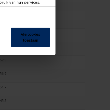
ruik van hun services.
0.466
5.17
0.44
75.9
Alle cookies
toestaan
68.9
62.8
56.9
51.7
45.5