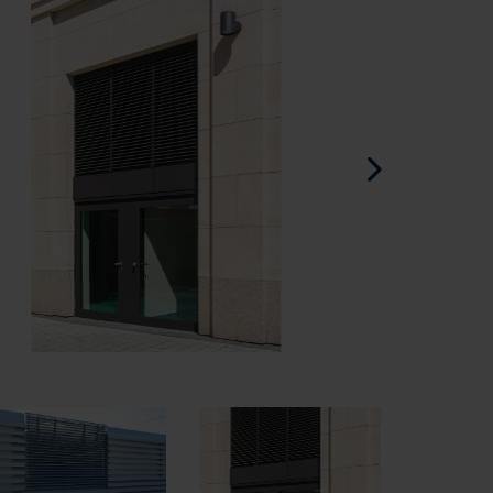
Spaans - Spanje
Deens - Denemarken
Noors - Noorwegen
Zweeds - Zweden
Engels - Ierland
Engels - Canada
Midden-Oosten
Russisch - Rusland
Chinees - China