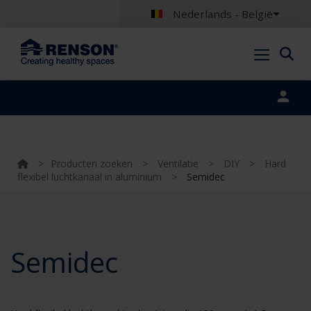
Nederlands - België
Portal login
>
Producten zoeken
>
Ventilatie
>
DIY
>
Hard
flexibel luchtkanaal in aluminium
>
Semidec
Semidec