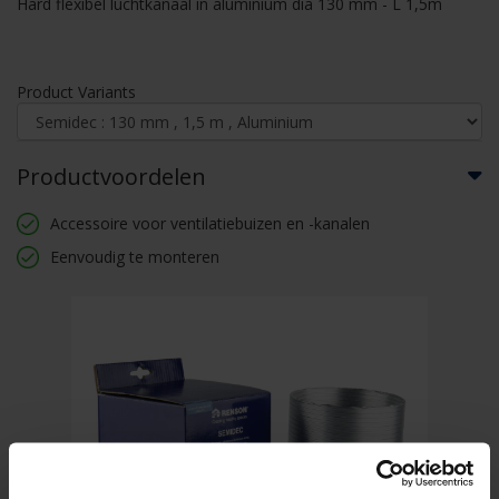
Hard flexibel luchtkanaal in aluminium dia 130 mm - L 1,5m
Product Variants
Productvoordelen
Accessoire voor ventilatiebuizen en -kanalen
Eenvoudig te monteren