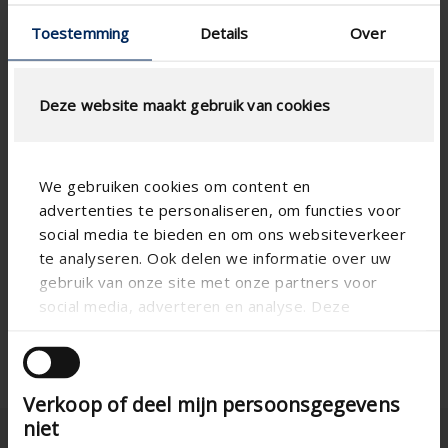
Toestemming
Details
Over
Deze website maakt gebruik van cookies
We gebruiken cookies om content en
advertenties te personaliseren, om functies voor
social media te bieden en om ons websiteverkeer
te analyseren. Ook delen we informatie over uw
gebruik van onze site met onze partners voor
social media, adverteren en analyse. Deze
partners kunnen deze gegevens combineren met
andere informatie die u aan ze heeft verstrekt of
die ze hebben verzameld op basis van uw gebruik
Verkoop of deel mijn persoonsgegevens
van hun services.
niet