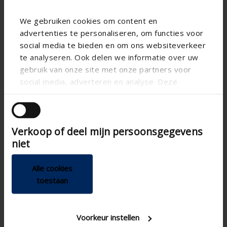
We gebruiken cookies om content en
advertenties te personaliseren, om functies voor
social media te bieden en om ons websiteverkeer
te analyseren. Ook delen we informatie over uw
gebruik van onze site met onze partners voor
social media, adverteren en analyse. Deze
partners kunnen deze gegevens combineren met
andere informatie die u aan ze heeft verstrekt of
die ze hebben verzameld op basis van uw gebruik
Verkoop of deel mijn persoonsgegevens
van hun services.
niet
Technische specificaties
Alle cookies
toestaan
Inbouw , Luchtafvoer of
Toepassing DIY
luchttoevoer ,
Buitenrooster
Voorkeur instellen
Aluminium
Materiaal DIY