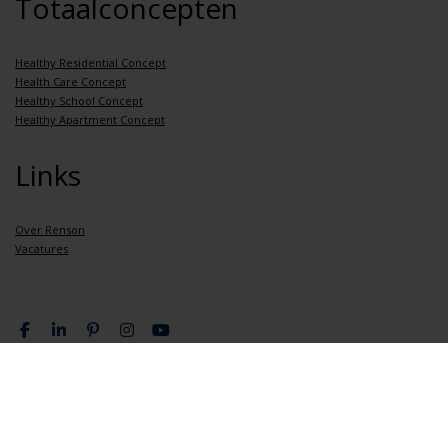
Totaalconcepten
Healthy Residential Concept
Health Care Concept
Healthy School Concept
Healthy Apartment Concept
Links
Over Renson
Vacatures
Privacy overeenkomst
Algemene verkoopsvoorwaarden