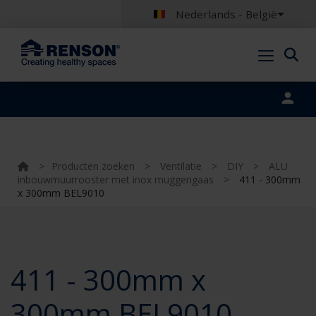
Nederlands - België
Portal login
>
Producten zoeken
>
Ventilatie
>
DIY
>
ALU
inbouwmuurrooster met inox muggengaas
>
411 - 300mm
x 300mm BEL9010
411 - 300mm x
300mm BEL9010