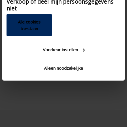
Verkoop of deel mijn persoonsgegevens
van hun services.
niet
Alle cookies
toestaan
Voorkeur instellen

Alleen noodzakelijke