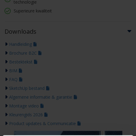
technologie
Superieure kwaliteit
Downloads
Handleiding
Brochure B2C
Bestektekst
BIM
FAQ
SketchUp bestand
Algemene informatie & garantie
Montage video
Kleurengids 2026
Product updates & Communicatie