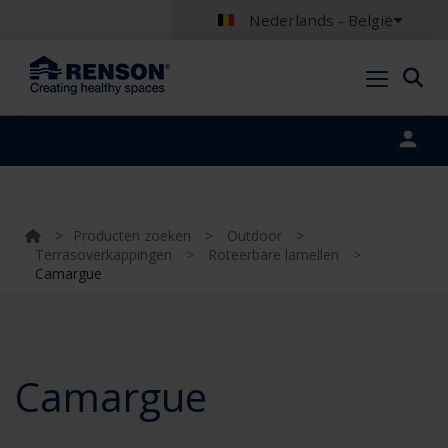
Nederlands - België
Portal login
>
Producten zoeken
>
Outdoor
>
Terrasoverkappingen
>
Roteerbare lamellen
>
Camargue
Camargue