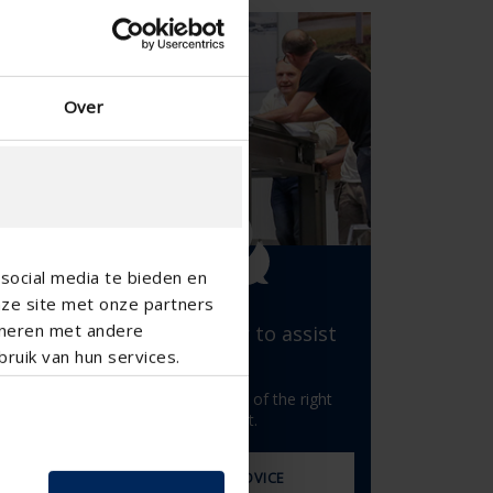
Spansk - Spania
Dansk - Danmark
Norwegian - Norway
Svensk - Sverige
Over
English - Ireland
English - Canada
Middle East
Russian - Russia
Chinese - China
social media te bieden en
nze site met onze partners
ineren met andere
We are happy to assist
you
ruik van hun services.
with the selection of the right
glass
product.
s
ASK FOR ADVICE
ned