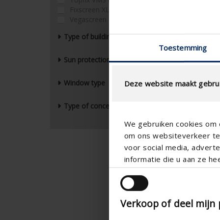
Fixscreen XL (0)
Vegascreen (0)
Type of building
Toestemming
Sun protection design
Window type
Deze website maakt gebrui
Type of concept
We gebruiken cookies om c
om ons websiteverkeer te 
voor social media, adver
Pano
informatie die u aan ze he
Wind-p
on gla
Verkoop of deel mijn
P
P