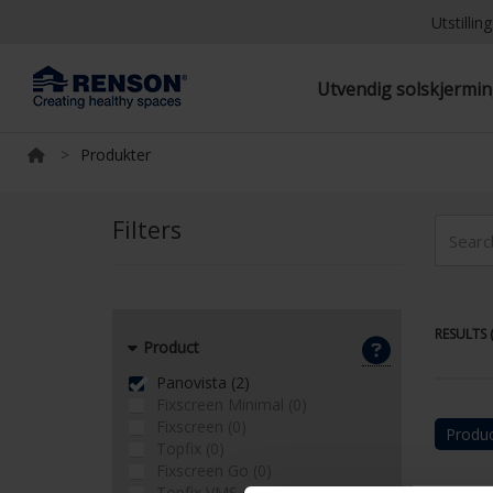
Utstilli
Utvendig solskjermi
>
Produkter
Filters
RESULTS (
Product
Panovista (2)
Fixscreen Minimal (0)
Fixscreen (0)
Produc
Topfix (0)
Fixscreen Go (0)
Topfix VMS (0)