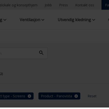
ngslokale og konsepthjem
Jobb
Press
Kontakt oss
Fa
ng
Ventilasjon
Utvendig kledning
2)
t type - Screens
Product - Panovista
Reset