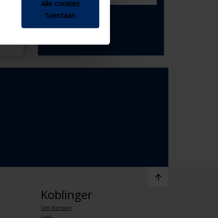
Alle cookies
d
toestaan
o 30
Koblinger
Om Renson
Jobb