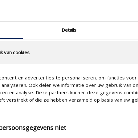
Details
k van cookies
ontent en advertenties te personaliseren, om functies voor 
analyseren. Ook delen we informatie over uw gebruik van o
teren en analyse. Deze partners kunnen deze gegevens comb
vista
Panovista Max
eft verstrekt of die ze hebben verzameld op basis van uw geb
roof sun protection for glass
Wind-proof sun protection for 
ss corner windows
on glass corner windows
 persoonsgegevens niet
erfect for corner windows
Perfect for corner window
anoramic views are retained
Panoramic views are retai