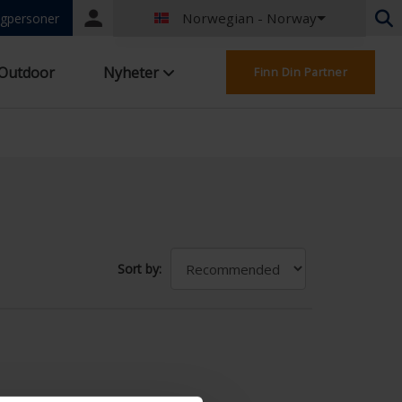
Norwegian - Norway
Portal
gpersoner
login
Nederlandsk - Belgia
Outdoor
Nyheter
Finn Din Partner
Fransk - Belgia
Nederlandsk - Nederland
Tysk - Tyskland
French - France
Worldwide
Engelsk - Storbritannia
English - USA
Fransk - Luxembourg
Tysk - Østerrike
Sort by:
Tysk - Sveits
French - Switzerland
Tsjekkia - Tsjekkia
Ungarsk - Ungarn
Italiensk - Italia
Polsk - Polen