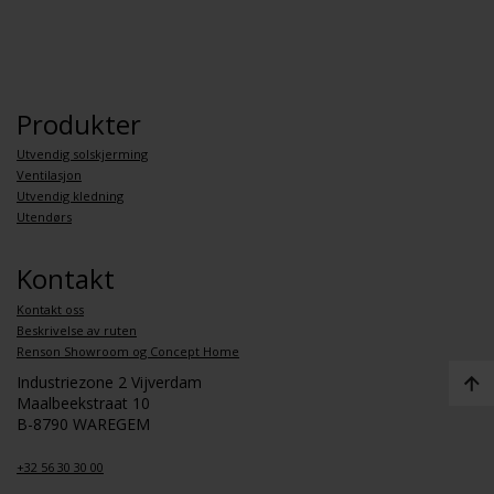
Produkter
Utvendig solskjerming
Ventilasjon
Utvendig kledning
Utendørs
Kontakt
Kontakt oss
Beskrivelse av ruten
Renson Showroom og Concept Home
Industriezone 2 Vijverdam
Maalbeekstraat 10
B-8790 WAREGEM
+32 56 30 30 00