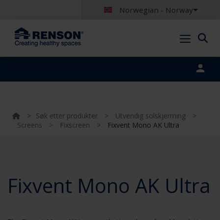
Norwegian - Norway
Portal login
>
Søk etter produkter
>
Utvendig solskjerming
>
Screens
>
Fixscreen
>
Fixvent Mono AK Ultra
Fixvent Mono AK Ultra